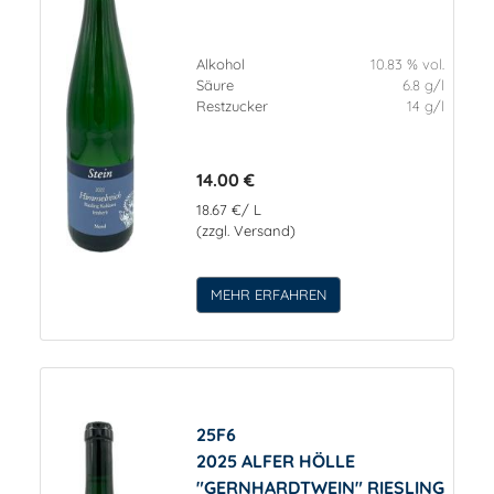
Alkohol
10.83 % vol.
Säure
6.8 g/l
Restzucker
14 g/l
14.00 €
18.67 €/ L
(zzgl. Versand)
MEHR ERFAHREN
25F6
2025 ALFER HÖLLE
"GERNHARDTWEIN" RIESLING