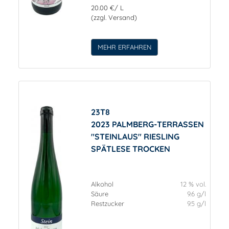
20.00 €/ L
(zzgl. Versand)
MEHR ERFAHREN
23T8
2023 PALMBERG-TERRASSEN
"STEINLAUS" RIESLING
SPÄTLESE TROCKEN
Alkohol
12 % vol.
Säure
9.6 g/l
Restzucker
9.5 g/l