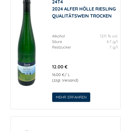
24T4
2024 ALFER HÖLLE RIESLING
QUALITÄTSWEIN TROCKEN
Alkohol
12.11 % vol.
Säure
6.7 g/l
Restzucker
7 g/l
12.00 €
16.00 €/ L
(zzgl. Versand)
MEHR ERFAHREN