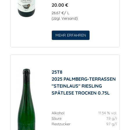
20.00 €
26.67 €/ L
(zzgl. Versand)
MEHR ERFAHREN
25T8
2025 PALMBERG-TERRASSEN
"STEINLAUS" RIESLING
SPÄTLESE TROCKEN 0.75L
Alkohol
11.54 % vol.
Säure
7.9 g/l
Restzucker
9.7 g/l