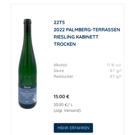
22T5
2022 PALMBERG-TERRASSEN
RIESLING KABINETT
TROCKEN
Alkohol
11 % vol.
Säure
8.7 g/l
Restzucker
8.5 g/l
15.00 €
20.00 €/ L
(zzgl. Versand)
MEHR ERFAHREN