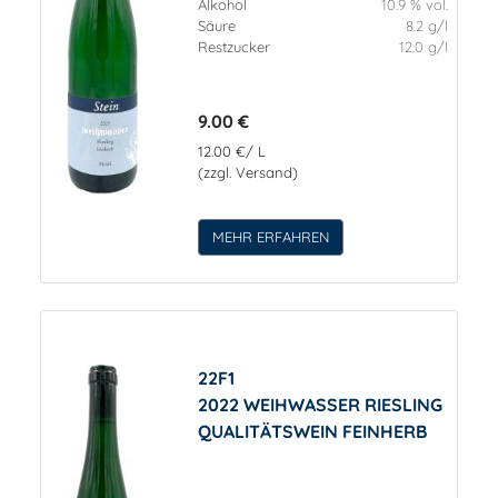
Alkohol
10.9 % vol.
Säure
8.2 g/l
Restzucker
12.0 g/l
9.00 €
12.00 €/ L
(zzgl. Versand)
MEHR ERFAHREN
22F1
2022 WEIHWASSER RIESLING
QUALITÄTSWEIN FEINHERB