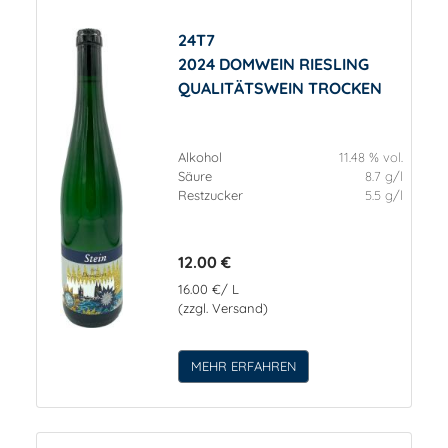
24T7
2024 DOMWEIN RIESLING
QUALITÄTSWEIN TROCKEN
Alkohol
11.48 % vol.
Säure
8.7 g/l
Restzucker
5.5 g/l
12.00 €
16.00 €/ L
(zzgl. Versand)
MEHR ERFAHREN