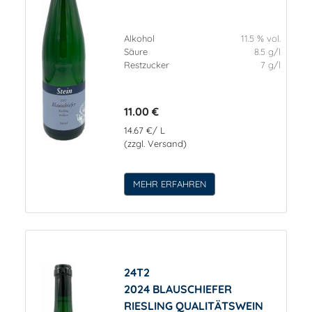
Alkohol
11.5 % vol.
Säure
8.5 g/l
Restzucker
7 g/l
11.00 €
14.67 €/ L
(zzgl. Versand)
MEHR ERFAHREN
24T2
2024 BLAUSCHIEFER
RIESLING QUALITÄTSWEIN