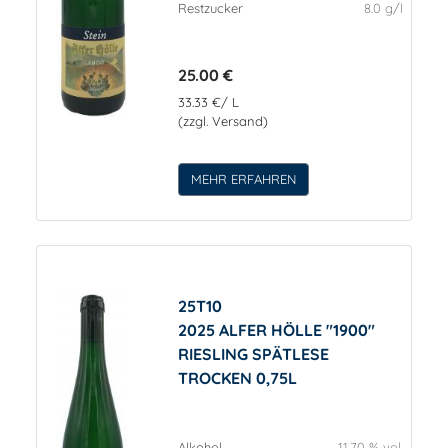
Restzucker
8.0 g/l
25.00 €
33.33 €/ L
(zzgl. Versand)
MEHR ERFAHREN
25T10
2025 ALFER HÖLLE "1900"
RIESLING SPÄTLESE
TROCKEN 0,75L
Alkohol
11.70 % vol.