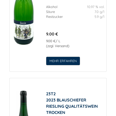
Alkohol
10.97 % vol.
Säure
7.0 g/l
Restzucker
5.9 g/l
9.00 €
9.00 €/ L
(zzgl. Versand)
MEHR ERFAHREN
23T2
2023 BLAUSCHIEFER
RIESLING QUALITÄTSWEIN
TROCKEN