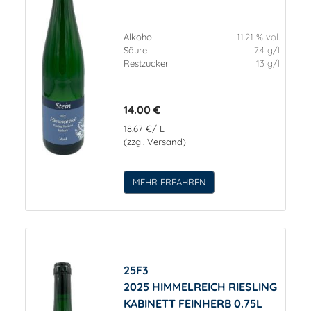
Alkohol
11.21 % vol.
Säure
7.4 g/l
Restzucker
13 g/l
14.00 €
18.67 €/ L
(zzgl. Versand)
MEHR ERFAHREN
25F3
2025 HIMMELREICH RIESLING
KABINETT FEINHERB 0.75L