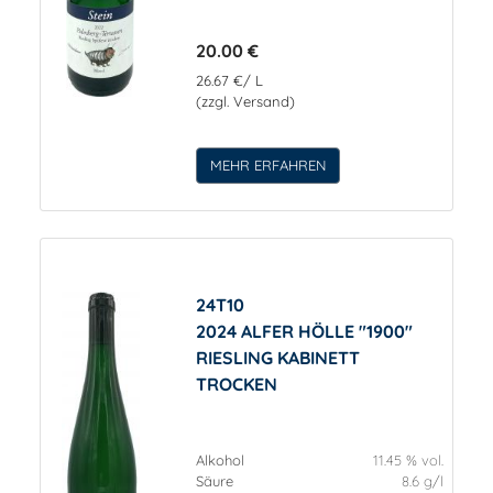
20.00 €
26.67 €/ L
(zzgl. Versand)
MEHR ERFAHREN
24T10
2024 ALFER HÖLLE "1900"
RIESLING KABINETT
TROCKEN
Alkohol
11.45 % vol.
Säure
8.6 g/l