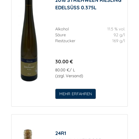
EDELSÜSS 0.375L
Alkohol
11.5 % vol.
Säure
9.2 g/l
Restzucker
169 g/l
30.00 €
80.00 €/ L
(zzgl. Versand)
MEHR ERFAHREN
24R1