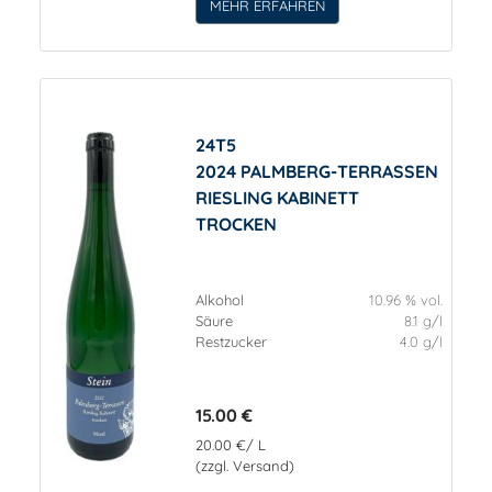
MEHR ERFAHREN
24T5
2024 PALMBERG-TERRASSEN
RIESLING KABINETT
TROCKEN
Alkohol
10.96 % vol.
Säure
8.1 g/l
Restzucker
4.0 g/l
15.00 €
20.00 €/ L
(zzgl. Versand)