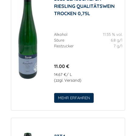
RIESLING QUALITÄTSWEIN
TROCKEN 0,75L
Alkohol
11.55 % vol.
Säure
6.8 g/l
Restzucker
7 g/l
11.00 €
14.67 €/ L
(zzgl. Versand)
MEHR ERFAHREN