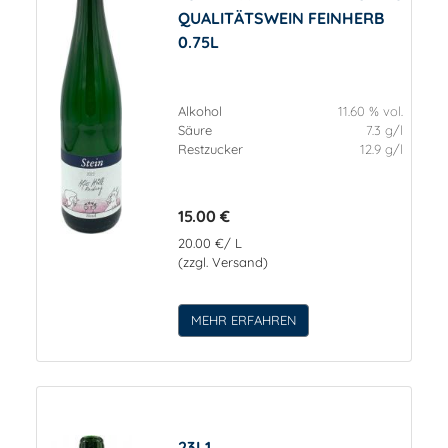
QUALITÄTSWEIN FEINHERB
0.75L
Alkohol
11.60 % vol.
Säure
7.3 g/l
Restzucker
12.9 g/l
15.00 €
20.00 €/ L
(zzgl. Versand)
MEHR ERFAHREN
23L1