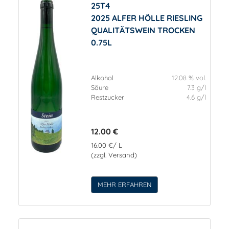
25T4
2025 ALFER HÖLLE RIESLING
QUALITÄTSWEIN TROCKEN
0.75L
Alkohol
12.08 % vol.
Säure
7.3 g/l
Restzucker
4.6 g/l
12.00 €
16.00 €/ L
(zzgl. Versand)
MEHR ERFAHREN