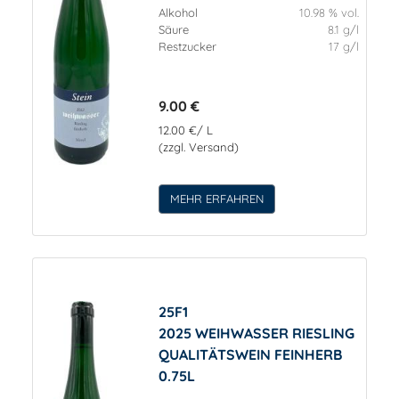
Alkohol
10.98 % vol.
Säure
8.1 g/l
Restzucker
17 g/l
9.00 €
12.00 €/ L
(zzgl. Versand)
MEHR ERFAHREN
25F1
2025 WEIHWASSER RIESLING
QUALITÄTSWEIN FEINHERB
0.75L