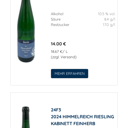
Alkohol
10.5 % vol.
Säure
8.4 g/l
Restzucker
17.0 g/l
14.00 €
18.67 €/ L
(zzgl. Versand)
MEHR ERFAHREN
24F3
2024 HIMMELREICH RIESLING
KABINETT FEINHERB