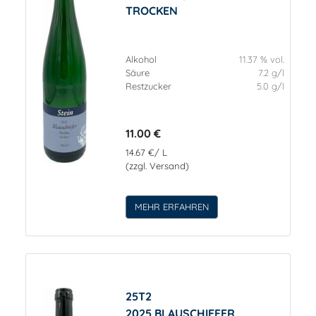
TROCKEN
Alkohol
11.37 % vol.
Säure
7.2 g/l
Restzucker
5.0 g/l
11.00 €
14.67 €/ L
(zzgl. Versand)
MEHR ERFAHREN
25T2
2025 BLAUSCHIEFER