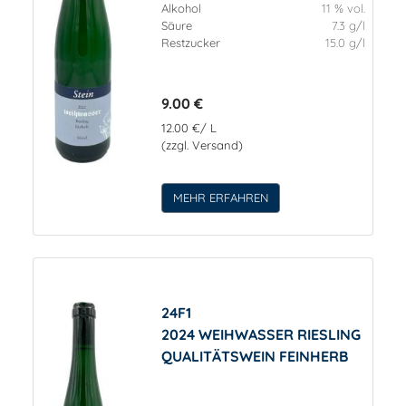
Alkohol
11 % vol.
Säure
7.3 g/l
Restzucker
15.0 g/l
9.00 €
12.00 €/ L
(zzgl. Versand)
MEHR ERFAHREN
24F1
2024 WEIHWASSER RIESLING
QUALITÄTSWEIN FEINHERB