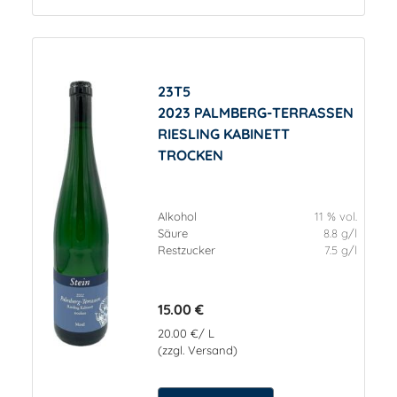
23T5
2023 PALMBERG-TERRASSEN
RIESLING KABINETT
TROCKEN
Alkohol
11 % vol.
Säure
8.8 g/l
Restzucker
7.5 g/l
15.00 €
20.00 €/ L
(zzgl. Versand)