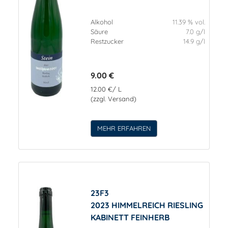
Alkohol
11.39 % vol.
Säure
7.0 g/l
Restzucker
14.9 g/l
9.00 €
12.00 €/ L
(zzgl. Versand)
MEHR ERFAHREN
23F3
2023 HIMMELREICH RIESLING
KABINETT FEINHERB