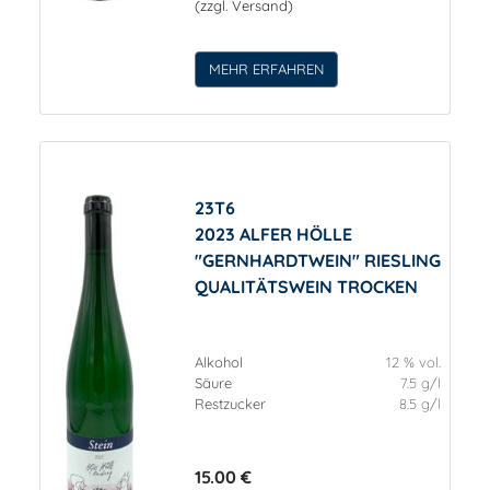
(zzgl. Versand)
MEHR ERFAHREN
23T6
2023 ALFER HÖLLE
"GERNHARDTWEIN" RIESLING
QUALITÄTSWEIN TROCKEN
Alkohol
12 % vol.
Säure
7.5 g/l
Restzucker
8.5 g/l
15.00 €