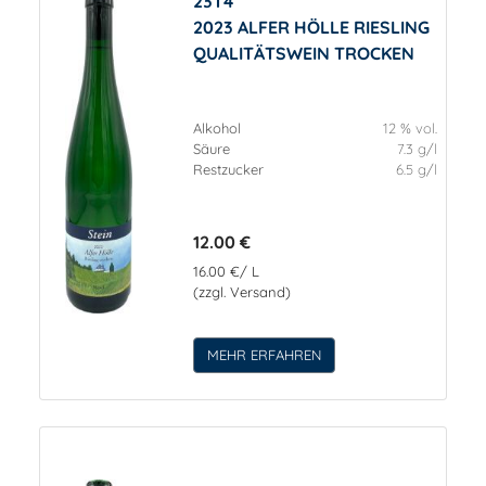
23T4
2023 ALFER HÖLLE RIESLING
QUALITÄTSWEIN TROCKEN
Alkohol
12 % vol.
Säure
7.3 g/l
Restzucker
6.5 g/l
12.00 €
16.00 €/ L
(zzgl. Versand)
MEHR ERFAHREN