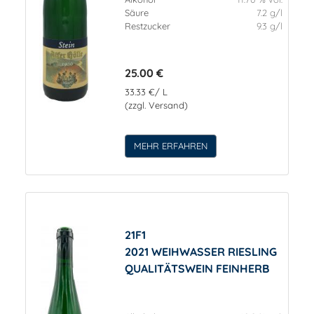
Säure
7.2 g/l
Restzucker
9.3 g/l
25.00 €
33.33 €/ L
(zzgl. Versand)
MEHR ERFAHREN
21F1
2021 WEIHWASSER RIESLING
QUALITÄTSWEIN FEINHERB