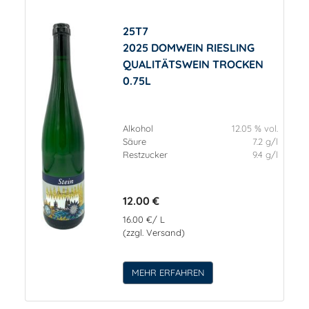
25T7
2025 DOMWEIN RIESLING
QUALITÄTSWEIN TROCKEN
0.75L
Alkohol
12.05 % vol.
Säure
7.2 g/l
Restzucker
9.4 g/l
12.00 €
16.00 €/ L
(zzgl. Versand)
MEHR ERFAHREN