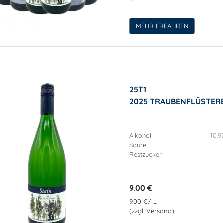
MEHR ERFAHREN
25T1
2025 TRAUBENFLÜSTERE
Alkohol
10.9
Säure
Restzucker
9.00 €
9.00 €/ L
(zzgl. Versand)