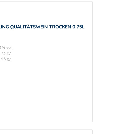
LING QUALITÄTSWEIN TROCKEN 0.75L
8 % vol.
7.3 g/l
4.6 g/l