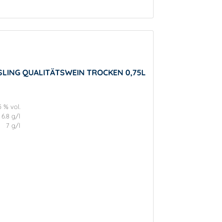
SLING QUALITÄTSWEIN TROCKEN 0,75L
5 % vol.
6.8 g/l
7 g/l