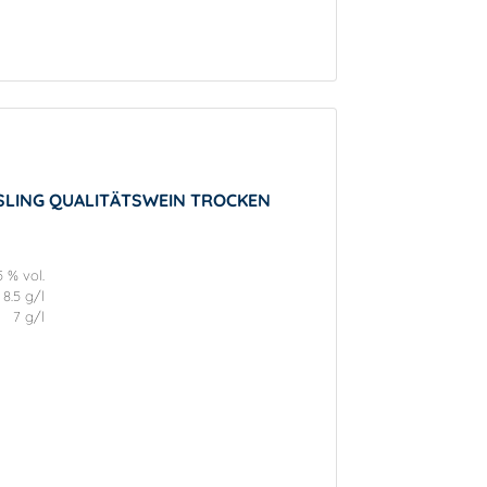
ESLING QUALITÄTSWEIN TROCKEN
5 % vol.
8.5 g/l
7 g/l