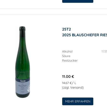
25T2
2025 BLAUSCHIEFER RIE
Alkohol
11.5
Säure
Restzucker
11.00 €
14.67 €/ L
(zzgl. Versand)
MEHR ERFAHREN