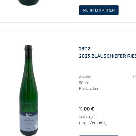
MEHR ERFAHREN
23T2
2023 BLAUSCHIEFER RI
Alkohol
11.
Säure
Restzucker
11.00 €
14.67 €/ L
(zzgl. Versand)