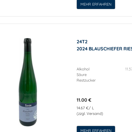
MEHR ERFAHREN
24T2
2024 BLAUSCHIEFER RI
Alkohol
11.3
Säure
Restzucker
11.00 €
14.67 €/ L
(zzgl. Versand)
MEHR ERFAHREN