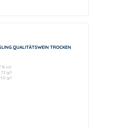
ESLING QUALITÄTSWEIN TROCKEN
7 % vol.
7.2 g/l
5.0 g/l