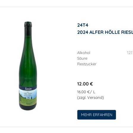
24T4
2024 ALFER HÖLLE RIE
Alkohol
12.1
Säure
Restzucker
12.00 €
16.00 €/ L
(zzgl. Versand)
MEHR ERFAHREN