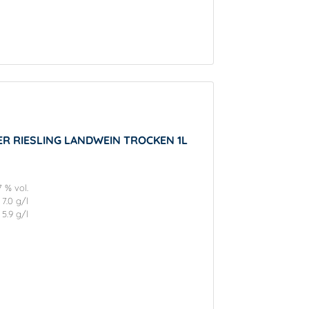
R RIESLING LANDWEIN TROCKEN 1L
7 % vol.
7.0 g/l
5.9 g/l