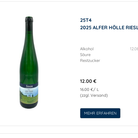
25T4
2025 ALFER HÖLLE RIES
Alkohol
12.0
Säure
Restzucker
12.00 €
16.00 €/ L
(zzgl. Versand)
MEHR ERFAHREN