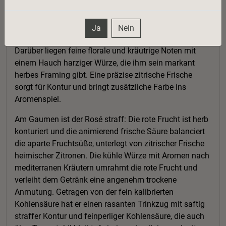
Im Glas strahlt der Lunar Herbs Rosé in hellem
Kirschrot mit knallig violetten Reflexen und lebendiger
Perlage. In der Nase ist er duftig und klar und erinnert
Ja
Nein
an rote Johannisbeeren und knackige Sauerkirschen.
Darüber liegen feine florale und kräutrige Noten mit
einem Hauch harziger Würze, die ihm sein markant
herbes Framing gibt. Eine präzise zitrische Frische
sorgt für Kontur und bringt zusätzliche Farbe ins
Aromenspiel.
Am Gaumen ist der Rosé straff: Die rote Frucht ist herb
konturiert und die animierend frische Säure balanciert
die aparte Fruchtsüße, unterlegt von zitrischer Frische
heimischer Zitronen. Die kühle Würze mit Aromen nach
mediterranen Kräutern umrahmt die rote Frucht und
verleiht dem Getränk eine angenehm trockene
Anmutung. Getragen von der fein kalibrierten
Kohlensäure hat er einen rasanten Trinkzug mit saftig
straffer Kontur und feinperliger Kohlensäure, die auch