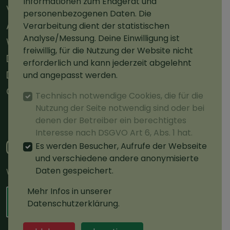
Informationen zum Endgerät und
Versand
personenbezogenen Daten. Die
AGBs
Verarbeitung dient der statistischen
Analyse/Messung. Deine Einwilligung ist
Widerruf
freiwillig, für die Nutzung der Website nicht
Datenschutz
erforderlich und kann jederzeit abgelehnt
Datenschutz Social Media
und angepasst werden.
Cookie-Einstellungen
Technisch notwendige Cookies, die für die
Nutzung der Seite notwendig sind oder bei
Vertrag widerrufen
denen der Betreiber ein berechtigtes
Interesse nach DSGVO Art 6, Abs. 1 hat.
Es werden Besucher, Aufrufe der Webseite
und verschiedene andere anonymisierte
Daten gespeichert.
Wir sind zerifiziert.
Mehr Infos in unserer
Datenschutzerklärung.