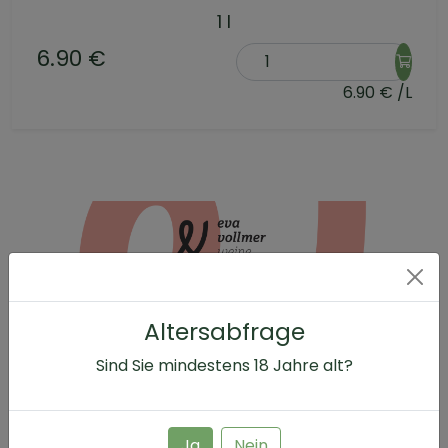
1 l
6.90 €
6.90 € /L
Altersabfrage
Sind Sie mindestens
18
Jahre alt?
Ja
Nein