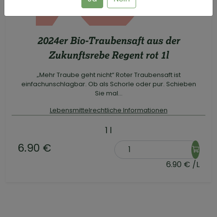
2024er Bio-Traubensaft aus der
Zukunftsrebe Regent rot 1l
„Mehr Traube geht nicht“ Roter Traubensaft ist
einfachunschlagbar. Ob als Schorle oder pur. Schieben
Sie mal...
Lebensmittelrechtliche Informationen
1 l
6.90 €
6.90 € /L