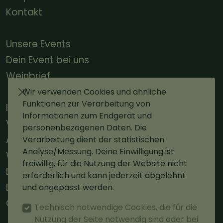
Kontakt
Unsere Events
Dein Event bei uns
Weinbrief
Wir verwenden Cookies und ähnliche
Funktionen zur Verarbeitung von
Impressum
Informationen zum Endgerät und
Versand
personenbezogenen Daten. Die
AGBs
Verarbeitung dient der statistischen
Analyse/Messung. Deine Einwilligung ist
Widerruf
freiwillig, für die Nutzung der Website nicht
Datenschutz
erforderlich und kann jederzeit abgelehnt
Datenschutz Social Media
und angepasst werden.
Cookie-Einstellungen
Technisch notwendige Cookies, die für die
Nutzung der Seite notwendig sind oder bei
Vertrag widerrufen