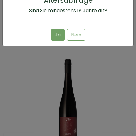
Altersabfrage
0.75 l
Sind Sie mindestens
18
Jahre alt?
24.00 €
32.00 € /L
Ja
Nein