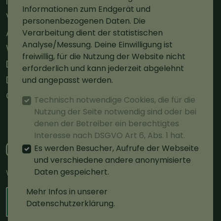
Impressum
Informationen zum Endgerät und
Versand
personenbezogenen Daten. Die
AGBs
Verarbeitung dient der statistischen
Analyse/Messung. Deine Einwilligung ist
Widerruf
freiwillig, für die Nutzung der Website nicht
Datenschutz
erforderlich und kann jederzeit abgelehnt
Datenschutz Social Media
und angepasst werden.
Cookie-Einstellungen
Technisch notwendige Cookies, die für die
Nutzung der Seite notwendig sind oder bei
Vertrag widerrufen
denen der Betreiber ein berechtigtes
Interesse nach DSGVO Art 6, Abs. 1 hat.
Es werden Besucher, Aufrufe der Webseite
und verschiedene andere anonymisierte
Daten gespeichert.
Wir sind zerifiziert.
Mehr Infos in unserer
Datenschutzerklärung.