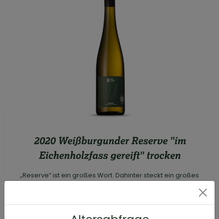
2020 Weißburgunder Reserve "im
Eichenholzfass gereift" trocken
„Reserve“ ist ein großes Wort. Dahinter steckt ein großes
Jahr und eine Rebsorte, die sich pudelwohl...
Lebensmittelrechtliche Informationen