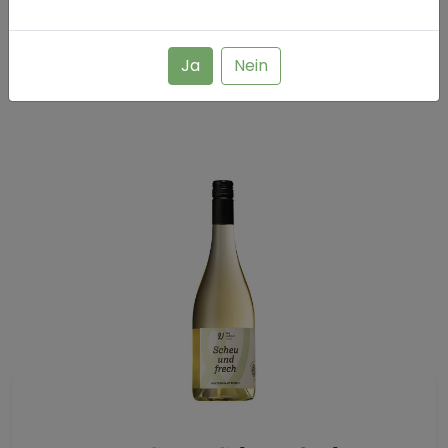
19.33 € /L
Ja
Nein