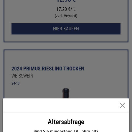
17.20 €/ L
(zzgl. Versand)
HIER KAUFEN
2024 PRIMUS RIESLING TROCKEN
WEISSWEIN
24-13
Altersabfrage
Sind Sie mindestens
18
Jahre alt?