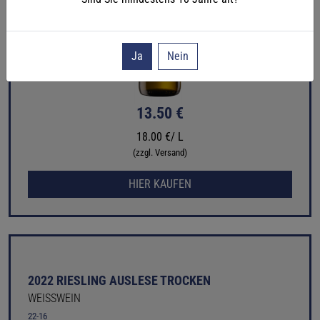
Ja
Nein
13.50 €
18.00 €/ L
(zzgl. Versand)
HIER KAUFEN
2022 RIESLING AUSLESE TROCKEN
WEISSWEIN
22-16