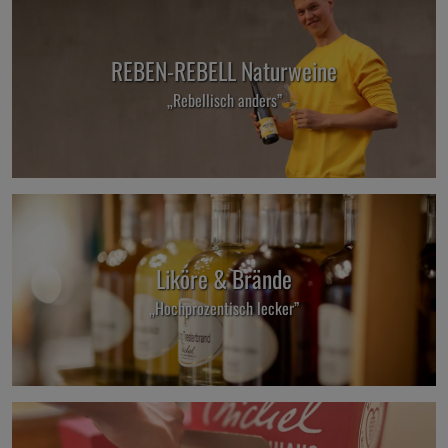
REBEN-REBELL Naturweine
„Rebellisch anders”
Liköre & Brände
„Hochprozentisch lecker”