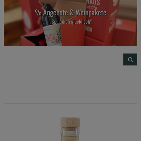
% Angebote & Weinpakete
„Spar' dich glücklisch”