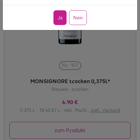
Ja
Nein
Nr. 907
MONSIGNORE trocken 0,375l*
Rotwein
· trocken
6.90 €
0.375 L · 18.40 €/ L ·
inkl. MwSt.,
zzgl. Versand
zum Produkt