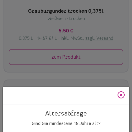
Grauburgunder trocken 0,375l
Weißwein
· trocken
5.50 €
0.375 L · 14.67 €/ L ·
inkl. MwSt.,
zzgl. Versand
zum Produkt
Altersabfrage
Sind Sie mindestens
18
Jahre alt?