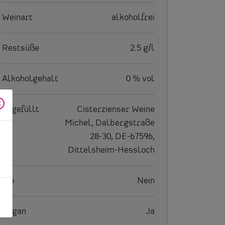
Weinart
alkoholfrei
Restsüße
2.5 g/l
Alkoholgehalt
0 % vol
abgefüllt
Cisterzienser Weine
für
Michel, Dalbergstraße
28-30, DE-67596,
Dittelsheim-Hessloch
Bio
Nein
Vegan
Ja