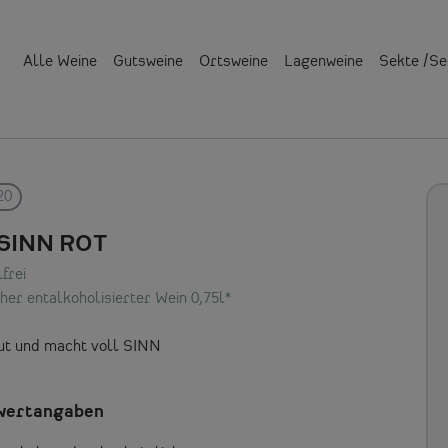
Alle Weine
Gutsweine
Ortsweine
Lagenweine
Sekte /S
20
.SINN ROT
frei
er entalkoholisierter Wein 0,75l*
ut und macht voll SINN
wertangaben