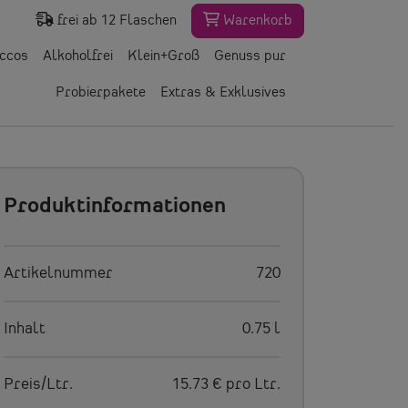
frei ab 12 Flaschen
Warenkorb
eccos
Alkoholfrei
Klein+Groß
Genuss pur
Probierpakete
Extras & Exklusives
Produktinformationen
Artikelnummer
720
Inhalt
0.75 l
Preis/Ltr.
15.73 € pro Ltr.