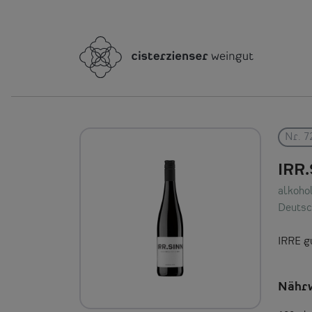
Nr. 7
IRR
alkohol
Deutsch
IRRE g
Nähr