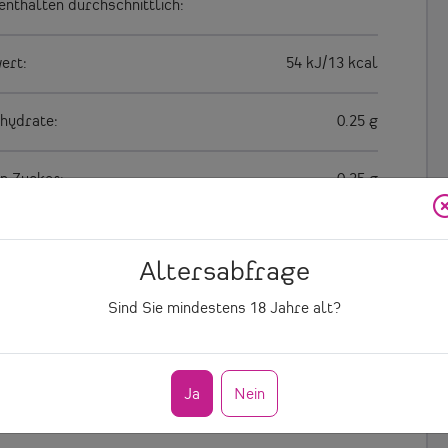
enthalten durchschnittlich:
ert:
54 kJ/13 kcal
hydrate:
0.25 g
n Zucker:
0.25 g
t geringfügige Mengen von Fett, gesättigten
Altersabfrage
ren, Eiweiß und Salz.
Sind Sie mindestens
18
Jahre alt?
liste:
Bio-Trauben, rektifiziertes
Traubenmostkonzentrat (RTK)
,
Konservierungsstoff:
Sulfite
, E242
Ja
Nein