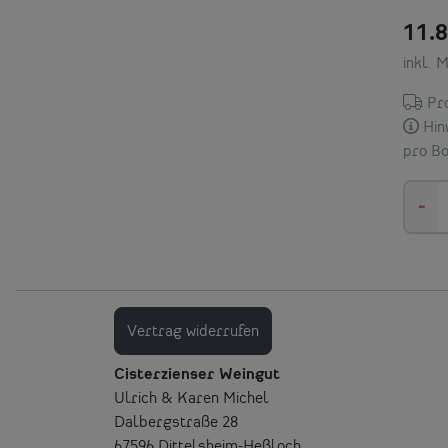
11.
inkl. 
Pro
Hinw
pro Bo
-
Vertrag widerrufen
Cisterzienser Weingut
Ulrich & Karen Michel
Dalbergstraße 28
67596 Dittelsheim-Heßloch