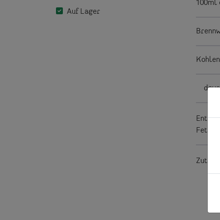
100ml 
Auf Lager
Brennw
Kohlen
davo
Enthäl
Fettsäu
Zutaten