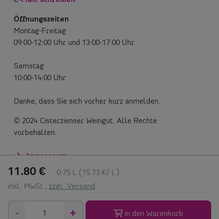
E-Mail schreiben
Öffnungszeiten
Montag-Freitag
09:00-12:00 Uhr und 13:00-17:00 Uhr
Samstag
10:00-14:00 Uhr
Danke, dass Sie sich vorher kurz anmelden.
© 2024 Cisterzienser Weingut. Alle Rechte
vorbehalten.
Impressum
Datenschutzerklärung
11.80 €
0.75 L (15.73 €/ L)
Datenschutzerklärung Social Media
inkl. MwSt.,
zzgl. Versand
Versandinformationen
Allgemeine Geschäftsbedingungen
-
+
in den Warenkorb
Widerrufsbelehrung