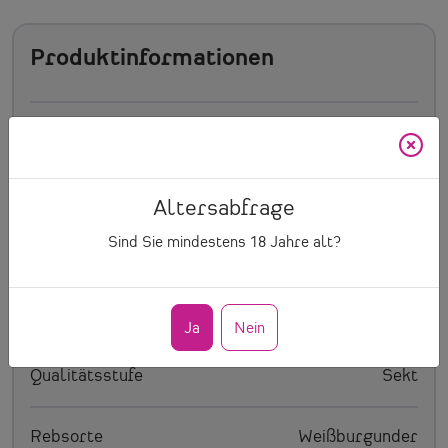
Produktinformationen
Artikelnummer
803
Inhalt
0.75 l
Altersabfrage
Sind Sie mindestens
18
Jahre alt?
Preis/Ltr.
15.73 € pro Ltr.
Weinart
Sekt
Ja
Nein
Qualitätsstufe
Sekt
Rebsorte
Weißburgunder