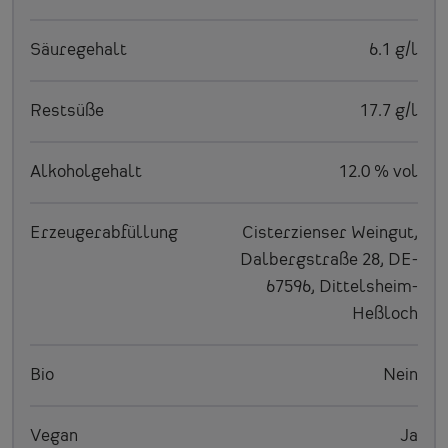
Säuregehalt
6.1 g/l
Restsüße
17.7 g/l
Alkoholgehalt
12.0 % vol
Erzeugerabfüllung
Cisterzienser Weingut,
Dalbergstraße 28, DE-
67596, Dittelsheim-
Heßloch
Bio
Nein
Vegan
Ja