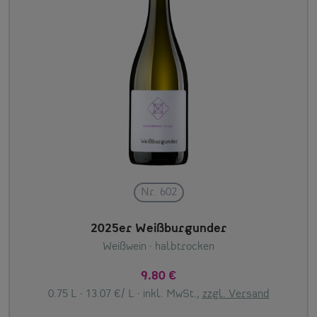
Nr. 602
2025er Weißburgunder
Weißwein
· halbtrocken
9.80 €
0.75 L · 13.07 €/ L ·
inkl. MwSt.,
zzgl. Versand