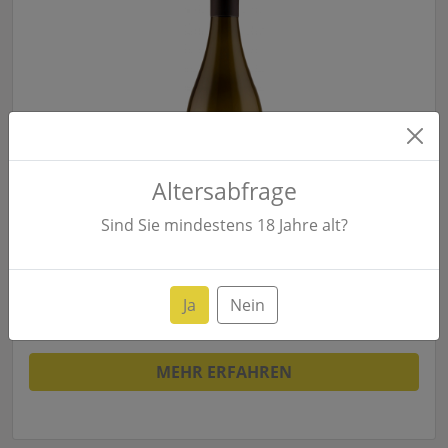
Altersabfrage
Sind Sie mindestens
18
Jahre alt?
14.50 €
0 im Korb
Menge:
19.33 €/ L
Ja
Nein
(zzgl. Versand)
MEHR ERFAHREN