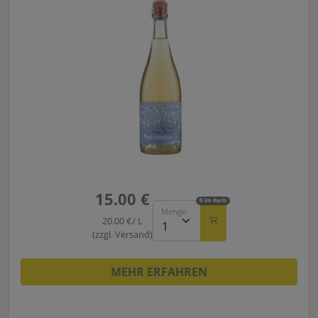
15.00 €
0 im Korb
Menge:
20.00 €/ L
(zzgl. Versand)
MEHR ERFAHREN