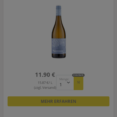
11.90 €
0 im Korb
Menge:
15.87 €/ L
(zzgl. Versand)
MEHR ERFAHREN