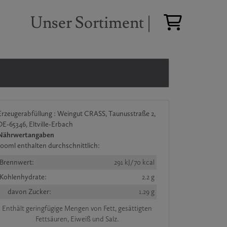
Unser Sortiment |
Erzeugerabfüllung : Weingut CRASS, Taunusstraße 2,
DE-65346, Eltville-Erbach
Nährwertangaben
100ml enthalten durchschnittlich:
Brennwert:
291 kJ/70 kcal
Kohlenhydrate:
2.2 g
davon Zucker:
1.29 g
Enthält geringfügige Mengen von Fett, gesättigten
Fettsäuren, Eiweiß und Salz.