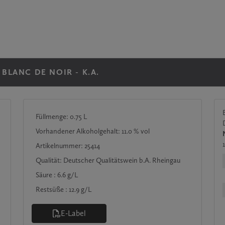
BLANC DE NOIR - K.A.
Füllmenge: 0.75
L
Vorhandener Alkoholgehalt: 11.0 % vol
Artikelnummer: 25414
Qualität: Deutscher Qualitätswein b.A. Rheingau
Säure : 6.6 g/L
Restsüße : 12.9 g/L
Land: Deutschland
E-Label
Jahrgang: 2025