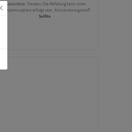
Zutatenliste:
Trauben, Die Abfüllung kann unter
Schutzatmosphäre erfolgt sein
,
Konservierungsstoff:
Sulfite