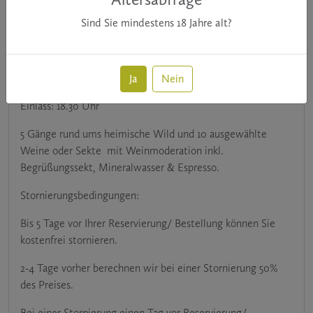
Sind Sie mindestens
18
Jahre alt?
MEHR ZU WAIDMANNSHEIL & WINZERS DANK
Ja
Nein
06.11.26 | 19.00 Uhr
Einlass: 18.30 Uhr
5 Gänge rund ums heimische Wild und 10 ausgewählte
Weine oder Sekte mit Weinmoderation inkl.
Begrüßungssekt, Mineralwasser & Espresso.
Stornierungsbedingungen:
Bis 5 Tage vor Ihrer Reservierung/ Bestellung können Sie
kostenfrei stornieren.
2-4 Tage vorher berechnen wir bei einer Stornierung 50%
des Preises.
Bei einer Stornierung einen Tag vor Reservierung/