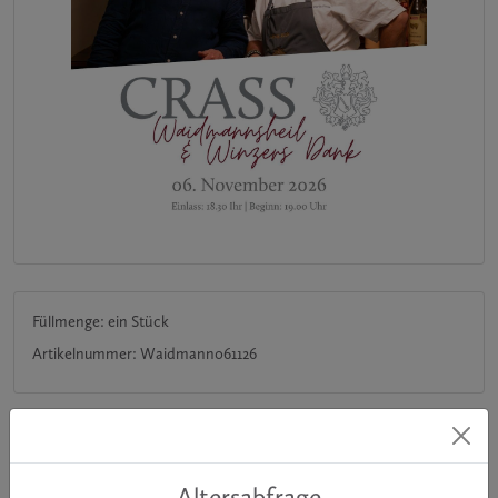
Füllmenge: ein Stück
Artikelnummer: Waidmann061126
Erzeugerabfüllung : Weingut CRASS, Taunusstraße 2, DE-65346,
Eltville-Erbach
Altersabfrage
Nährwertangaben