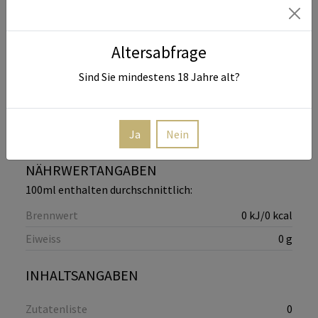
PRODUKTINFORMATIONEN
Altersabfrage
Füllmenge
0.5
Liter
Sind Sie mindestens
18
Jahre alt?
Erzeugerabfüllung
Weingut Vögeli, Am Neuberg 48,
DE-76829, Landau
Ja
Nein
NÄHRWERTANGABEN
100ml enthalten durchschnittlich:
Brennwert
0 kJ/0 kcal
Eiweiss
0 g
INHALTSANGABEN
Zutatenliste
0