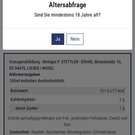
Altersabfrage
Säure : 6 g/L
Vorhandener Alkoholgehalt: 12.5 % vol
Sind Sie mindestens
18
Jahre alt?
Füllmenge: 0.75
L
E-Label
Ja
Nein
Erzeugerabfüllung : Weingut P. STETTLER - SÖHNE, Moselstraße 10,
DE-54470, LIESER / MOSEL
Nährwertangaben
100ml enthalten durchschnittlich:
Brennwert:
321 kJ/77 kcal
Kohlenhydrate:
2 g
davon Zucker:
1 g
Enthält geringfügige Mengen von Fett, gesättigten Fettsäuren, Eiweiß und
Salz.
Zutatenliste:
Trauben, Saccharose, Säureregulator: Citronensäure,