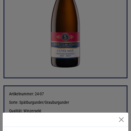
Artikelnummer: 24-07
Sorte: Spätburgunder/Grauburgunder
Qualität: Winzersekt
Geschmack: brut
Restsüße : 10 g/L