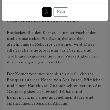
enthält Sulfite
Ja
Nein
MEHR ZU 2022 KERNER, LIEBLICH, QBA, 1L,
SIEBELDINGEN IM SONNENSCHEIN
Entdecken Sie den Kerner - einen erfrischenden
und aromatischen Weißwein, der aus der
gleichnamigen Rebsorte gewonnen wird. Diese
edle Traube, eine Kreuzung aus Riesling und
Trollinger, begeistert mit ihrer Vielseitigkeit und
ihrem einzigartigen Charakter.
Der Kerner zeichnet sich durch ein fruchtiges
Bouquet aus, das Noten von Aprikosen, Pfirsichen
und einem Hauch von Zitrusfrüchten vereint. Am
Gaumen präsentiert er sich lebhaft und
harmonisch, mit einer angenehmen Säure und
einem langen, eleganten Abgang.