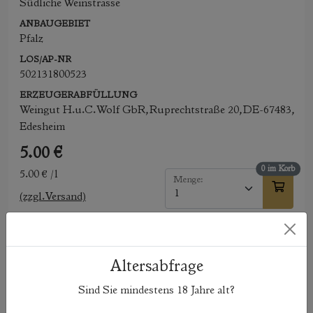
Südliche Weinstrasse
ANBAUGEBIET
Pfalz
LOS/AP-NR
502131800523
ERZEUGERABFÜLLUNG
Weingut H.u.C. Wolf GbR, Ruprechtstraße 20, DE-67483,
Edesheim
5.00 €
0 im Korb
5.00 € /l
Menge:
(zzgl. Versand)
Nährwertangaben
Altersabfrage
100ml enthalten durchschnittlich:
Sind Sie mindestens
18
Jahre alt?
davon Zucker:
1.77 g