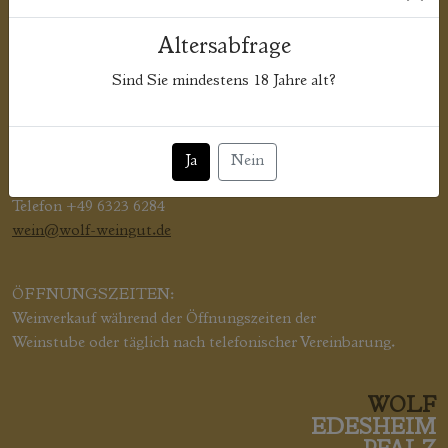
Telefon +49 6323 6284
wein@wolf-weingut.de
Altersabfrage
Sind Sie mindestens
18
Jahre alt?
ÖFFNUNGSZEITEN:
Mi, Fr, Sa, So sowie an Feiertagen ab 17 Uhr.
Weingut H.u.C. Wolf
Ja
Nein
Ruprechtstr. 20 | 67483 Edesheim
Telefon +49 6323 6284
wein@wolf-weingut.de
ÖFFNUNGSZEITEN:
Weinverkauf während der Öffnungszeiten der
Weinstube oder täglich nach telefonischer Vereinbarung.
WOLF
EDESHEIM