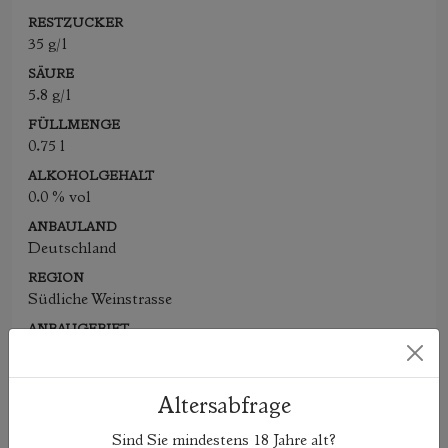
RESTZUCKER
35 g/l
SÄURE
5.8 g/l
FÜLLMENGE
0.75 l
ALKOHOLGEHALT
0.0 % vol
ANBAULAND
Deutschland
REGION
Südliche Weinstrasse
ANBAUGEBIET
Pfalz
LOS/AP-NR
01/2025
Altersabfrage
MHD
Sind Sie mindestens
18
Jahre alt?