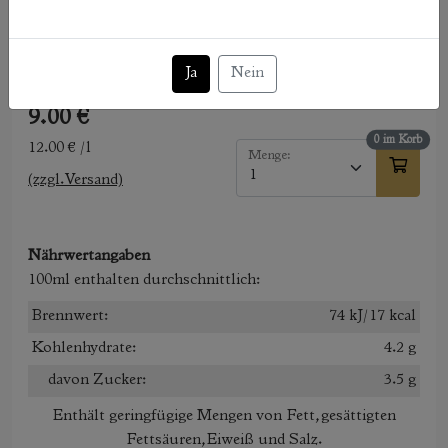
31.12.2028
ERZEUGERABFÜLLUNG
Weingut H.u.C. Wolf GbR, Ruprechtstraße 20, DE-67483,
Ja
Nein
Edesheim
9.00 €
0 im Korb
12.00 € /l
Menge:
(zzgl. Versand)
Nährwertangaben
100ml enthalten durchschnittlich:
Brennwert:
74 kJ/17 kcal
Kohlenhydrate:
4.2 g
davon Zucker:
3.5 g
Enthält geringfügige Mengen von Fett, gesättigten
Fettsäuren, Eiweiß und Salz.