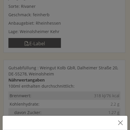
Sorte: Rivaner
Geschmack: feinherb
Anbaugebiet: Rheinhessen
Lage: Weinolsheimer Kehr
E-Label
Gutsabfüllung : Weingut Kolb GbR, Dalheimer Straße 20,
DE-55278, Weinolsheim
Nährwertangaben
100ml enthalten durchschnittlich:
Brennwert:
318 kJ/76 kcal
Kohlenhydrate:
2.2 g
davon Zucker:
1.27 g
Enthält geringfügige Mengen von Fett, gesättigten Fettsäuren,
Eiweiß und Salz.