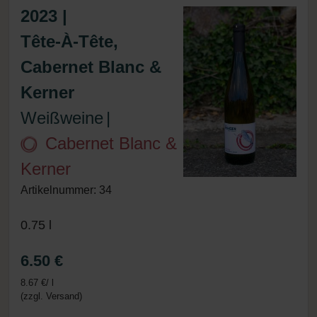
2023 |
Tête-À-Tête,
Cabernet Blanc &
Kerner
Weißweine
|
Cabernet Blanc &
Kerner
Artikelnummer: 34
0.75 l
6.50 €
8.67 €/ l
(zzgl. Versand)