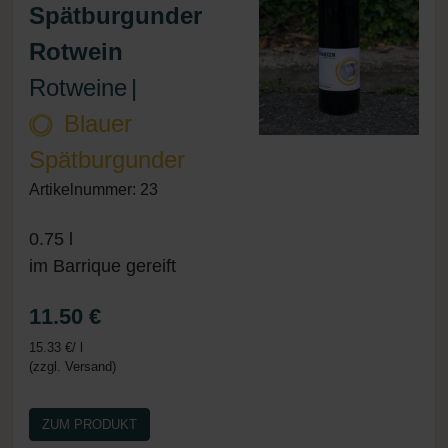
Spätburgunder
Rotwein
Rotweine
|
Blauer
Spätburgunder
Artikelnummer: 23
0.75 l
im Barrique gereift
11.50 €
15.33 €/ l
(zzgl. Versand)
ZUM PRODUKT