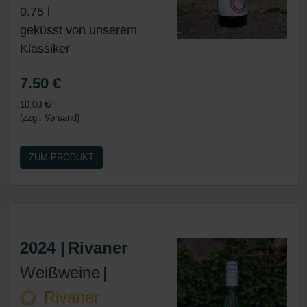
0.75 l
geküsst von unserem
Klassiker
7.50 €
10.00 €/ l
(zzgl. Versand)
ZUM PRODUKT
2024 |
Rivaner
Weißweine
|
Rivaner