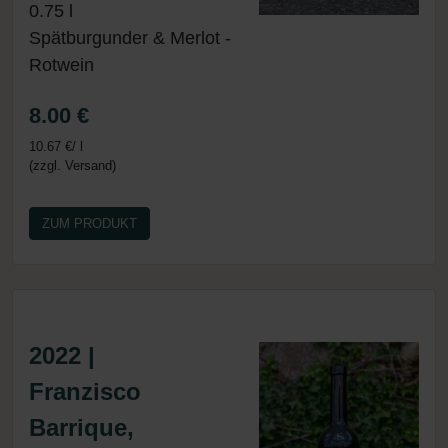
0.75 l
Spätburgunder & Merlot -
Rotwein
8.00 €
10.67 €/ l
(zzgl. Versand)
ZUM PRODUKT
2022 |
Franzisco
Barrique,