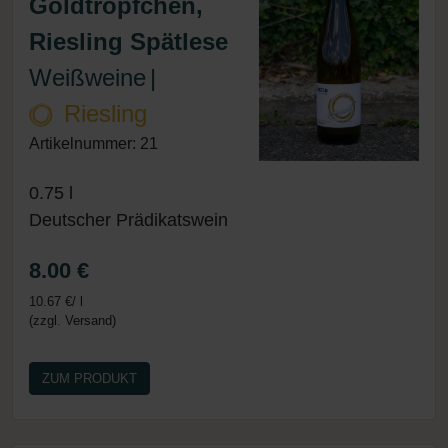
Goldtröpfchen,
Riesling Spätlese
Weißweine
|
Riesling
Artikelnummer: 21
0.75 l
Deutscher Prädikatswein
8.00 €
10.67 €/ l
(zzgl. Versand)
ZUM PRODUKT