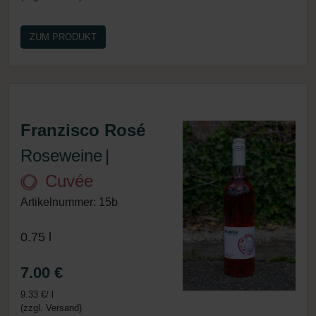
ZUM PRODUKT
Franzisco Rosé
Roseweine
|
Cuvée
Artikelnummer: 15b
0.75 l
7.00 €
9.33 €/ l
(zzgl. Versand)