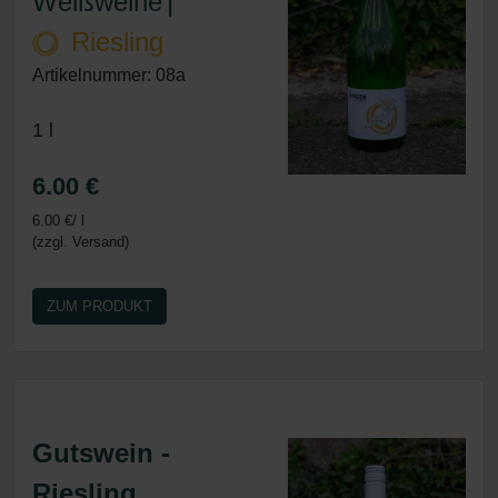
Weißweine
|
Riesling
Artikelnummer: 08a
1 l
6.00 €
6.00 €/ l
(zzgl. Versand)
ZUM PRODUKT
Gutswein -
Riesling