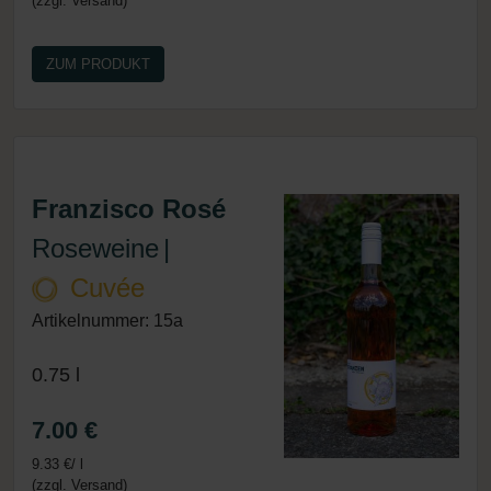
(zzgl. Versand)
ZUM PRODUKT
Franzisco Rosé
Roseweine
|
Cuvée
Artikelnummer: 15a
0.75 l
7.00 €
9.33 €/ l
(zzgl. Versand)