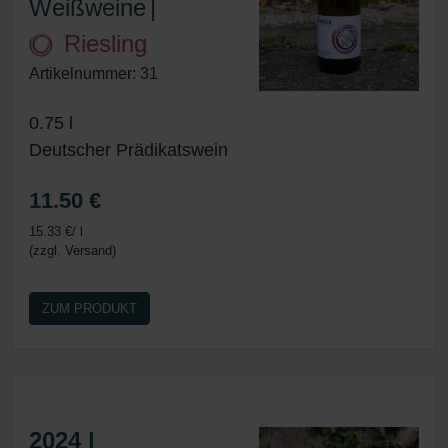
Weißweine
|
Riesling
Artikelnummer: 31
0.75 l
Deutscher Prädikatswein
11.50 €
15.33 €/ l
(zzgl. Versand)
ZUM PRODUKT
2024 |