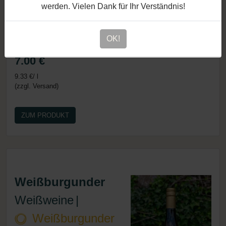
werden. Vielen Dank für Ihr Verständnis!
Artikelnummer: 19
0.75 l
OK!
Ja
Nein
7.00 €
9.33 €/ l
(zzgl. Versand)
ZUM PRODUKT
Weißburgunder
Weißweine
|
Weißburgunder