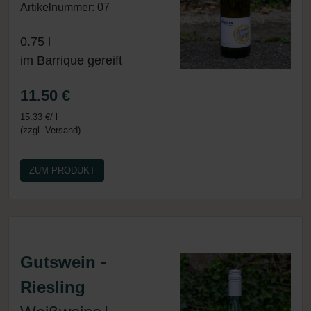
Artikelnummer: 07
0.75 l
im Barrique gereift
11.50 €
15.33 €/ l
(zzgl. Versand)
ZUM PRODUKT
Gutswein -
Riesling