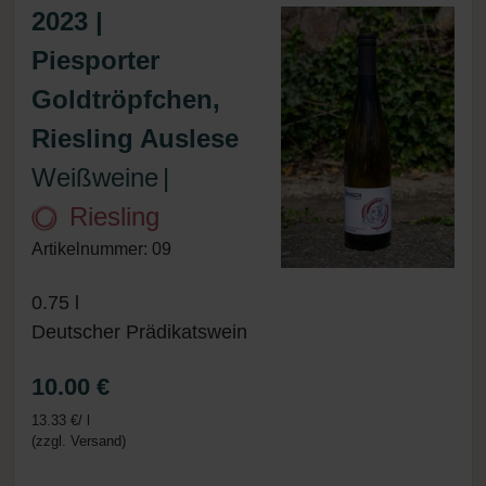
2023 |
Piesporter
Goldtröpfchen,
Riesling Auslese
Weißweine
|
Riesling
Artikelnummer: 09
0.75 l
Deutscher Prädikatswein
10.00 €
13.33 €/ l
(zzgl. Versand)