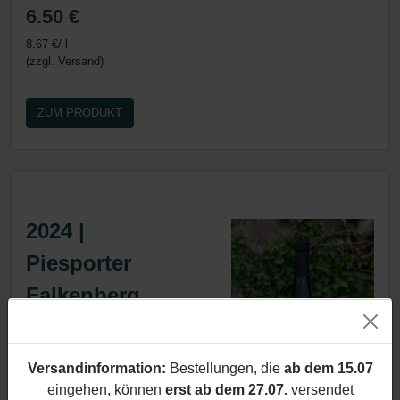
6.50 €
8.67 €/ l
(zzgl. Versand)
ZUM PRODUKT
2024 |
Piesporter
Falkenberg,
Riesling Kabinett
Weißweine
|
Altersabfrage
Versandinformation:
Bestellungen, die
ab dem 15.07
Riesling
eingehen, können
erst ab dem 27.07.
versendet
Sind Sie mindestens
18
Jahre alt?