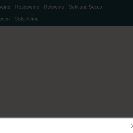
eine
Roseweine
Rotweine
Sekt und Secco
uosen
Gutscheine