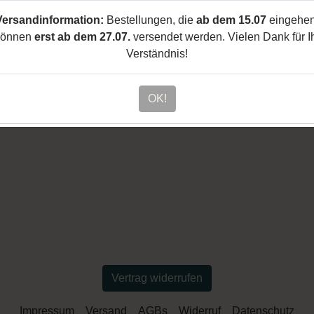
Altersabfrage
Versandinformation:
Bestellungen, die
ab dem 15.07
eingehen
können
erst ab dem 27.07.
versendet werden. Vielen Dank für I
Sind Sie mindestens
18
Jahre alt?
Verständnis!
OK!
Ja
Nein
Vertrag widerrufen
Impressum
Versand
AGBs
Widerruf
Datenschutz