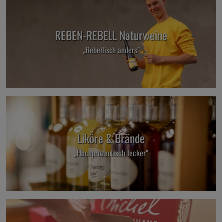
REBEN-REBELL Naturweine
„Rebellisch anders”
Liköre & Brände
„Hochprozentisch lecker”