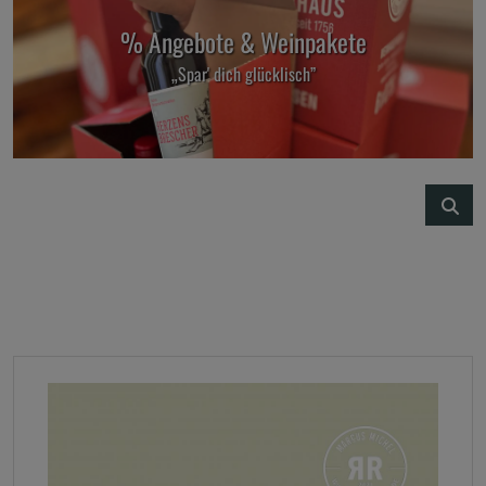
% Angebote & Weinpakete
„Spar' dich glücklisch”