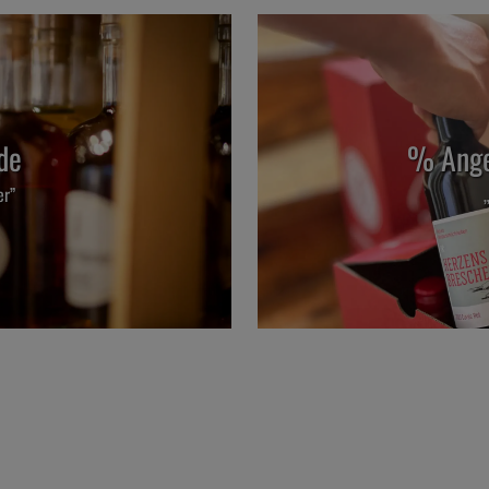
de
% Ange
er”