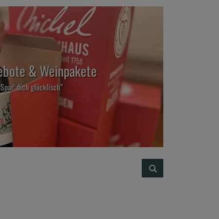
bote & Weinpakete
„Spar' dich glücklisch”