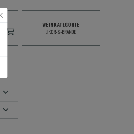
 Korb
WEINKATEGORIE
LIKÖR-&-BRÄNDE
ält