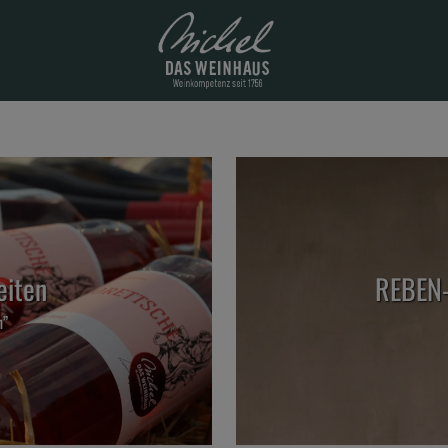
eiten
REBEN-
h”