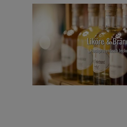
Liköre & Brän
„Hochprozentisch leck