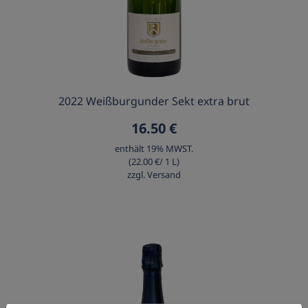
Detailansicht
2022 Weißburgunder Sekt extra brut
16.50 €
enthält 19% MWST.
(22.00 €/ 1 L)
zzgl. Versand