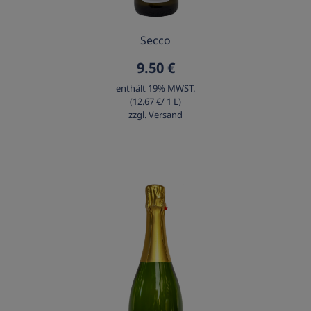
Detailansicht
Secco
9.50 €
enthält 19% MWST.
(12.67 €/ 1 L)
zzgl. Versand