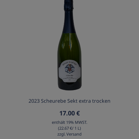
Detailansicht
2023 Scheurebe Sekt extra trocken
17.00 €
enthält 19% MWST.
(22.67 €/ 1 L)
zzgl. Versand