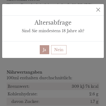
Weingut Kratz, Ludwig-Schwamb-Straße 36, DE-67574,
Osthofen
E-Label
Altersabfrage
Sind Sie mindestens
18
Jahre alt?
6.50 €
6.50 € /l
0 im Korb
inkl. MwSt.
Menge:
Ja
Nein
(zzgl. Versand)
Nährwertangaben
100ml enthalten durchschnittlich:
Brennwert:
309 kJ/74 kcal
Kohlenhydrate:
2.6 g
davon Zucker:
1.7 g