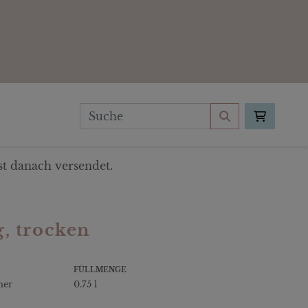
t danach versendet.
, trocken
FÜLLMENGE
ner
0.75 l