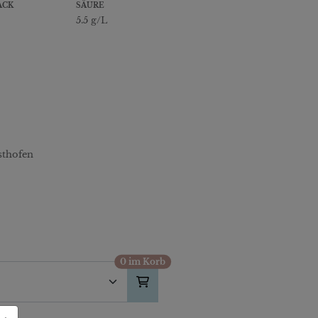
ACK
SÄURE
5.5 g/L
sthofen
0 im Korb