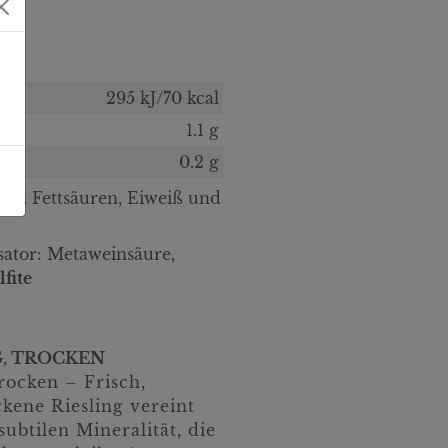
295 kJ/70 kcal
1.1 g
0.2 g
gten Fettsäuren, Eiweiß und
isator: Metaweinsäure
,
lfite
G, TROCKEN
trocken – Frisch,
ckene Riesling vereint
subtilen Mineralität, die