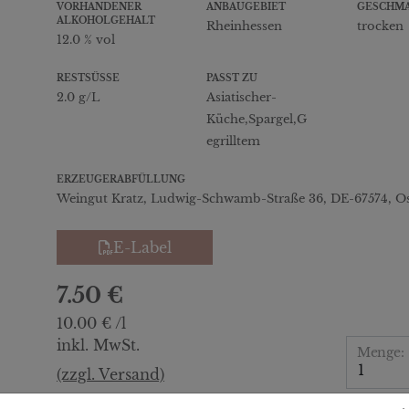
VORHANDENER
ANBAUGEBIET
GESCHM
ALKOHOLGEHALT
Rheinhessen
trocken
12.0 % vol
RESTSÜSSE
PASST ZU
2.0 g/L
Asiatischer-
Küche,Spargel,G
egrilltem
ERZEUGERABFÜLLUNG
Weingut Kratz, Ludwig-Schwamb-Straße 36, DE-67574, O
E-Label
7.50 €
10.00 € /l
inkl. MwSt.
Menge:
(zzgl. Versand)