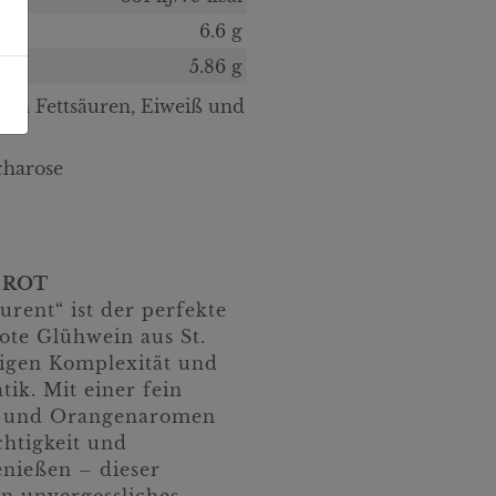
6.6 g
5.86 g
gten Fettsäuren, Eiweiß und
charose
 ROT
urent“ ist der perfekte
rote Glühwein aus St.
zigen Komplexität und
ik. Mit einer fein
n und Orangenaromen
chtigkeit und
enießen – dieser
n unvergessliches