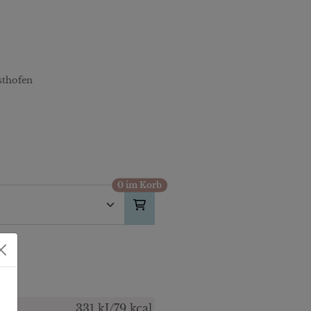
sthofen
0 im Korb
331 kJ/79 kcal