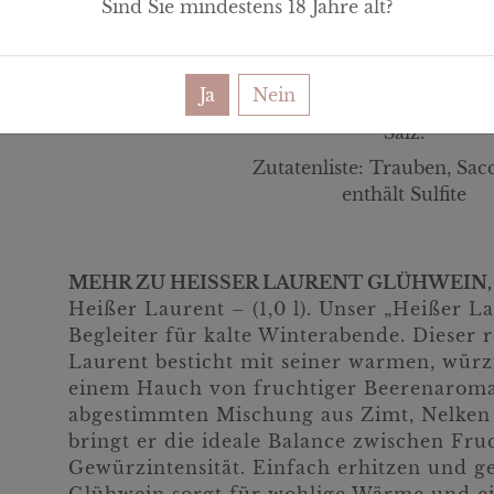
Sind Sie mindestens
18
Jahre alt?
Kohlenhydrate:
davon Zucker:
Ja
Nein
Enthält geringfügige Mengen von Fett, gesätti
Salz.
Zutatenliste:
Trauben, Sac
enthält Sulfite
MEHR ZU HEISSER LAURENT GLÜHWEIN,
Heißer Laurent – (1,0 l). Unser „Heißer La
Begleiter für kalte Winterabende. Dieser 
Laurent besticht mit seiner warmen, wür
einem Hauch von fruchtiger Beerenaromat
abgestimmten Mischung aus Zimt, Nelke
bringt er die ideale Balance zwischen Fru
Gewürzintensität. Einfach erhitzen und g
Glühwein sorgt für wohlige Wärme und ei