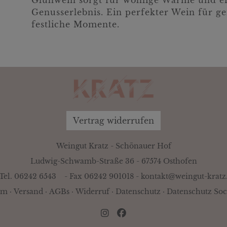
Genusserlebnis. Ein perfekter Wein für g
festliche Momente.
Vertrag widerrufen
Weingut Kratz - Schönauer Hof
Ludwig-Schwamb-Straße 36 - 67574 Osthofen
Tel. 06242 6543
- Fax 06242 901018 -
kontakt@weingut-kratz
um
·
Versand
·
AGBs
·
Widerruf
·
Datenschutz
·
Datenschutz Soc