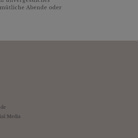
emütliche Abende oder
.de
ial Media