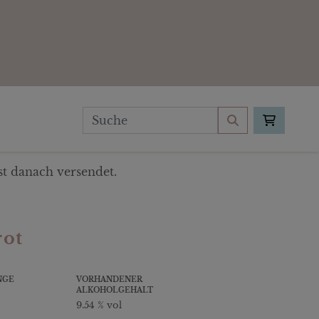
t danach versendet.
rot
NGE
VORHANDENER
ALKOHOLGEHALT
9.54 % vol