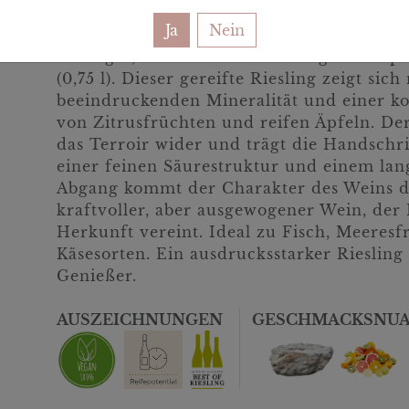
Ja
Nein
MEHR ZU 2022ER KRATZSPUREN RIESLIN
Kräftiger, mineralischer Riesling – Komp
(0,75 l). Dieser gereifte Riesling zeigt sich
beeindruckenden Mineralität und einer k
von Zitrusfrüchten und reifen Äpfeln. Der
das Terroir wider und trägt die Handschri
einer feinen Säurestruktur und einem lan
Abgang kommt der Charakter des Weins de
kraftvoller, aber ausgewogener Wein, de
Herkunft vereint. Ideal zu Fisch, Meeres
Käsesorten. Ein ausdrucksstarker Riesling
Genießer.
AUSZEICHNUNGEN
GESCHMACKSNU