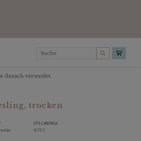
t danach versendet.
ling, trocken
T
FÜLLMENGE
swein
0.75 l