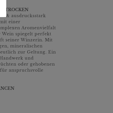
G, TROCKEN
lex & ausdrucksstark
 mit einer
omplexen Aromenvielfalt
 Wein spiegelt perfekt
ft seiner Winzerin. Mit
gen, mineralischen
utlich zur Geltung. Ein
r Handwerk und
früchten oder gehobenen
 für anspruchsvolle
ANCEN