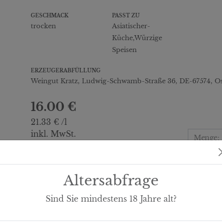
GESCHMACK
PASST ZU
trocken
Asiatischer-
Küche,Würzige
Speisen
ERZEUGERABFÜLLUNG
Weingut Kratz, Ludwig-Schwamb-Straße 36, DE-67574, O
16.00 €
21.33 € /l
inkl. MwSt.
Menge:
(zzgl. Versand)
Altersabfrage
Nährwertangaben
Sind Sie mindestens
18
Jahre alt?
enthält Sulfite