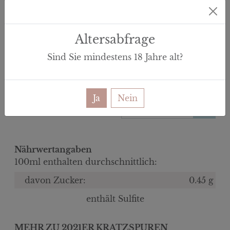
ERZEUGERABFÜLLUNG
Weingut Kratz, Ludwig-Schwamb-Straße 36, DE-67574,
Altersabfrage
Osthofen
Sind Sie mindestens
18
Jahre alt?
16.00 €
21.33 € /l
0 im Korb
inkl. MwSt.
Ja
Nein
Menge:
(zzgl. Versand)
Nährwertangaben
100ml enthalten durchschnittlich:
davon Zucker:
0.45 g
enthält Sulfite
MEHR ZU 2021ER KRATZSPUREN