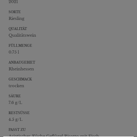
2021
SORTE
Riesling
QUALITÄT
Qualitätswein
FÜLLMENGE
0.75 l
ANBAUGEBIET
Rheinhessen
GESCHMACK
trocken
SÄURE
7.6 g/L
RESTSÜSSE
4.5 g/L
PASST ZU
Asiatischer-Küche,Geflügel,Risotto mit Fisch