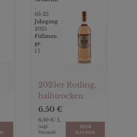
.
05-25
Jahrgang
2025
Füllmen
ge
1 l
2025er Rotling,
halbtrocken
6.50 €
6.50 €/ L
(zzgl.
HIER
Versand)
EN
KAUFEN