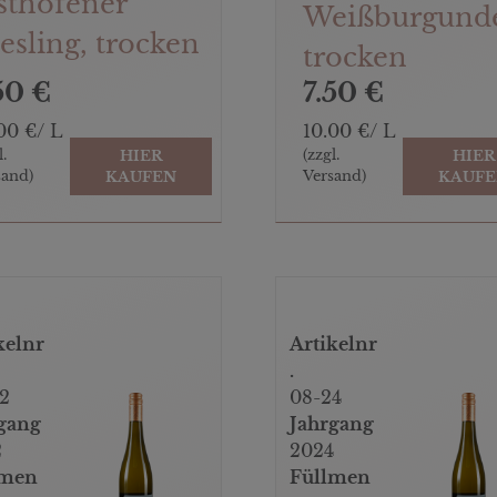
sthofener
Weißburgunde
esling, trocken
trocken
50 €
7.50 €
00 €/ L
10.00 €/ L
l.
(zzgl.
HIER
HIER
sand)
Versand)
KAUFEN
KAUF
kelnr
Artikelnr
.
2
08-24
gang
Jahrgang
2
2024
lmen
Füllmen