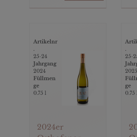
Artikelnr
Arti
.
.
25-24
25-2
Jahrgang
Jahr
2024
202
Füllmen
Fül
ge
ge
0.75 l
0.75 
2024er
2