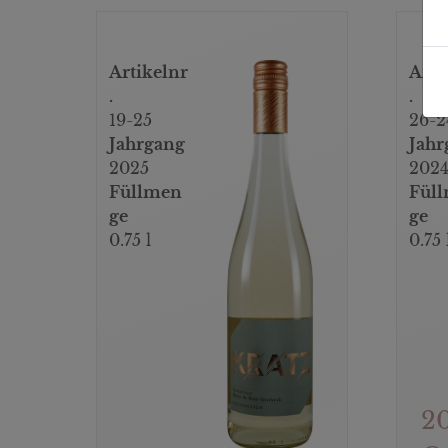
Artikelnr
Arti
.
.
19-25
26-2
Jahrgang
Jahr
2025
202
Füllmen
Fül
ge
ge
0.75 l
0.75 
2