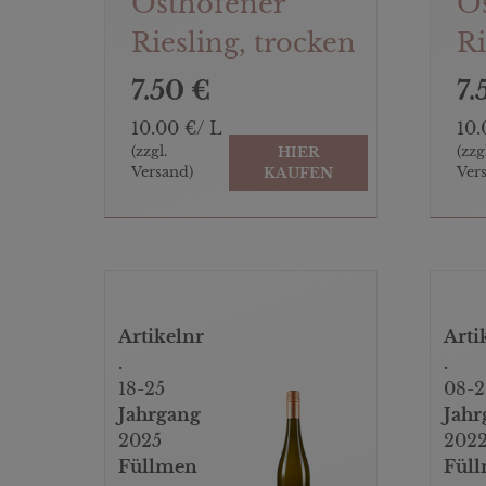
Osthofener
O
Riesling, trocken
Ri
7.50 €
7.
10.00 €/ L
10.
(zzgl.
(zzg
HIER
Versand)
Ver
KAUFEN
Artikelnr
Arti
.
.
18-25
08-2
Jahrgang
Jahr
2025
202
Füllmen
Fül