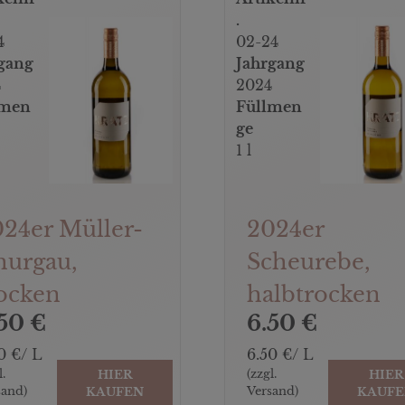
.
4
02-24
gang
Jahrgang
4
2024
lmen
Füllmen
ge
1 l
24er Müller-
2024er
hurgau,
Scheurebe,
ocken
halbtrocken
50 €
6.50 €
0 €/ L
6.50 €/ L
l.
(zzgl.
HIER
HIER
sand)
Versand)
KAUFEN
KAUF