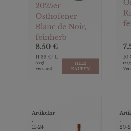
O
2025er
Ri
Osthofener
fe
Blanc de Noir,
feinherb
7.
8.50 €
10.
11.33 €/ L
(zzg
(zzgl.
HIER
Ver
Versand)
KAUFEN
Artikelnr
Arti
.
.
11-24
20-2