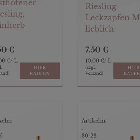
sthofener
Riesling
esling,
Leckzapfen M
inherb
lieblich
50 €
7.50 €
00 €/ L
10.00 €/ L
l.
(zzgl.
HIER
HIER
sand)
Versand)
KAUFEN
KAUF
kelnr
Artikelnr
.
5
30-23