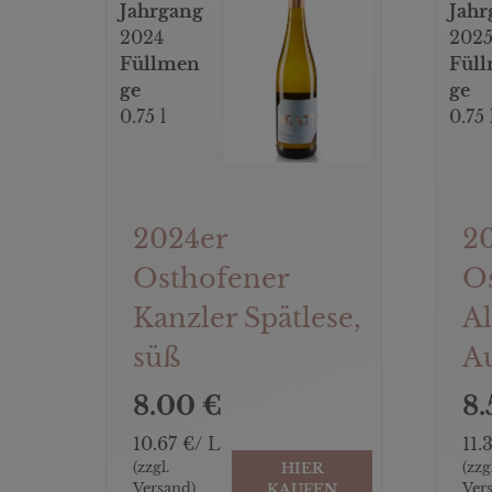
Jahrgang
Jahr
2024
202
Füllmen
Fül
ge
ge
0.75 l
0.75 
2024er
2
Osthofener
O
Kanzler Spätlese,
A
süß
Au
8.00 €
8.
10.67 €/ L
11.
(zzgl.
(zzg
HIER
Versand)
Ver
KAUFEN