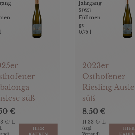
gang
Jahrgang
5
2023
lmen
Füllmen
ge
l
0.75 l
025er
2023er
sthofener
Osthofener
lbalonga
Riesling Ausle
slese süß
süß
50 €
8.50 €
33 €/ L
11.33 €/ L
l.
(zzgl.
HIER
HIER
sand)
Versand)
KAUFEN
KAUF