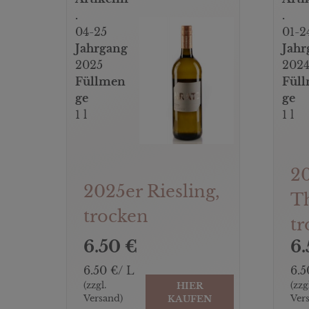
.
.
04-25
01-2
Jahrgang
Jahr
2025
202
Füllmen
Fül
ge
ge
1 l
1 l
20
2025er Riesling,
T
trocken
tr
6.50 €
6.
6.50 €/ L
6.5
(zzgl.
(zzg
HIER
Versand)
Ver
KAUFEN