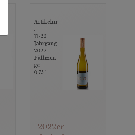
Artikelnr
.
11-22
Jahrgang
2022
Füllmen
ge
0.75 l
2022er