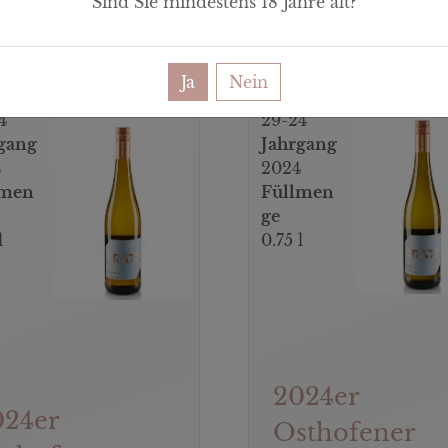
Sind Sie mindestens
18
Jahre alt?
kelnr
Artikelnr
Ja
Nein
.
4
29-24
gang
Jahrgang
4
2024
lmen
Füllmen
ge
l
0.75 l
2024er
024er
Osthofener