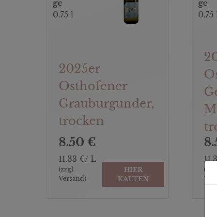
ge
ge
0.75 l
0.75 
2
2025er
O
Osthofener
G
Grauburgunder,
Mu
trocken
tr
8.50 €
8.
11.33 €/ L
11.
(zzgl.
(zzg
HIER
Versand)
Ver
KAUFEN