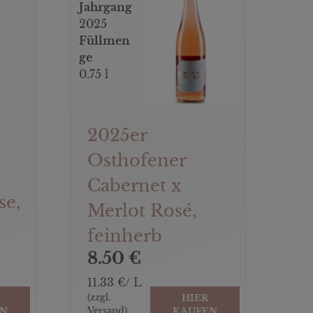
Jahrgang
2025
Füllmen
ge
0.75 l
2025er
Osthofener
Cabernet x
se,
Merlot Rosé,
feinherb
8.50 €
11.33 €/ L
(zzgl.
HIER
Versand)
EN
KAUFEN