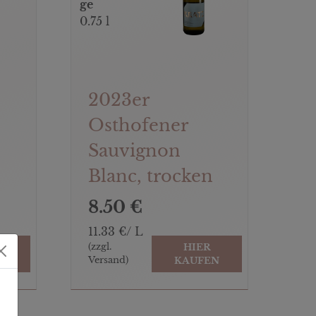
ge
0.75 l
2023er
Osthofener
Sauvignon
Blanc, trocken
8.50 €
11.33 €/ L
(zzgl.
HIER
Versand)
EN
KAUFEN