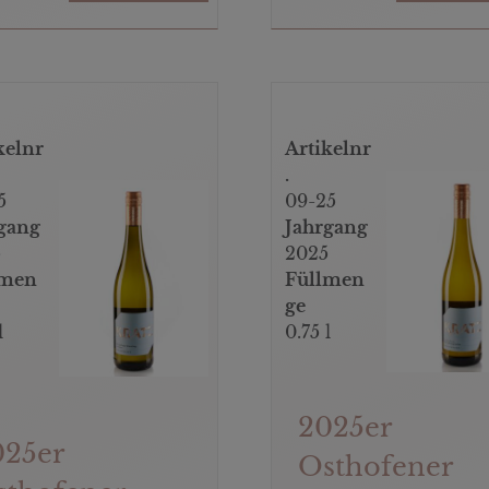
kelnr
Artikelnr
.
5
09-25
gang
Jahrgang
5
2025
lmen
Füllmen
ge
l
0.75 l
2025er
025er
Osthofener