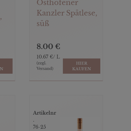
Osthofener
Kanzler Spätlese,
,
süß
8.00 €
10.67 €/ L
(zzgl.
HIER
Versand)
EN
KAUFEN
Artikelnr
.
76-25