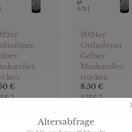
ge
l
0.75 l
022er
2024er
sthofener
Osthofener
elber
Gelber
skateller,
Muskateller,
ocken
trocken
50 €
8.50 €
33 €/ L
11.33 €/ L
l.
(zzgl.
HIER
HIER
sand)
Versand)
KAUFEN
KAUF
Altersabfrage