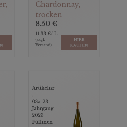
r,
Chardonnay,
trocken
8.50 €
11.33 €/ L
(zzgl.
HIER
Versand)
EN
KAUFEN
Artikelnr
.
08a-23
Jahrgang
2023
Füllmen