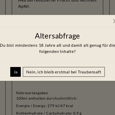
Apfel.
Im Geschmack steinig, salzig, karg mit
leichter Phenolik.
Altersabfrage
Du bist mindestens
18
Jahre alt und damit alt genug für di
folgenden Inhalte?
Erzeugerabfüllung : Hofgut Wörner, Inh. Matthias Wör
Ja
Nein, ich bleib erstmal bei Traubensaft
Artikelnummer: 2311
Los/Ap-Nr: L01 24
Nährwertangaben
100ml enthalten durchschnittlich:
Energie / Energy: 279 kJ/67 kcal
Next
Kohlenhydrate / Carbohydrate: 0.9 g