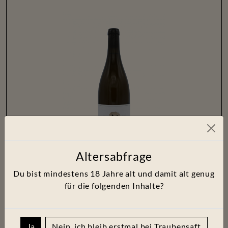
Altersabfrage
2022 WEISSBURGUNDER, TROCKEN,
Du bist mindestens
18
Jahre alt und damit alt genug
UNFILTRIERT
für die folgenden Inhalte?
22.00 €
Flasche: 0.75l, 29.33 €/ l
inkl MwSt.
Ja
Nein, ich bleib erstmal bei Traubensaft