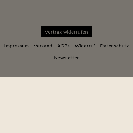
Vertrag widerrufen
Impressum
Versand
AGBs
Widerruf
Datenschutz
Newsletter
+49 176 62301811
Sendelbach 21, D-77770 Durbach