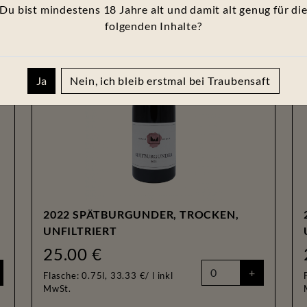
Du bist mindestens
18
Jahre alt und damit alt genug für di
folgenden Inhalte?
Ja
Nein, ich bleib erstmal bei Traubensaft
2022 SPÄTBURGUNDER, TROCKEN,
UNFILTRIERT
25.00 €
+
Flasche: 0.75l, 33.33 €/ l
inkl
MwSt.