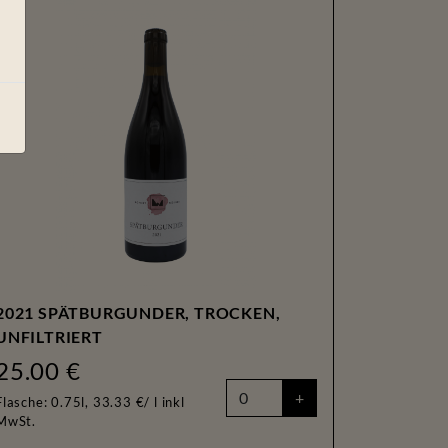
e
2021 SPÄTBURGUNDER, TROCKEN,
UNFILTRIERT
25.00 €
+
Flasche: 0.75l, 33.33 €/ l
inkl
MwSt.