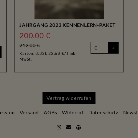
JAHRGANG 2023 KENNENLERN-PAKET
200.00 €
212.00 €
+
Karton: 8.82l, 22.68 €/ l
inkl
MwSt.
Vertrag widerrufen
ressum
Versand
AGBs
Widerruf
Datenschutz
Newsl