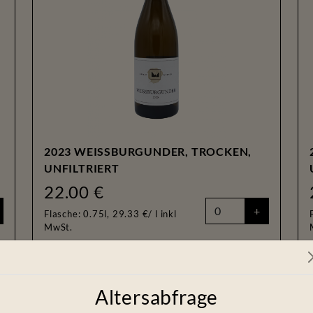
2023 WEISSBURGUNDER, TROCKEN,
UNFILTRIERT
22.00 €
+
Flasche: 0.75l, 29.33 €/ l
inkl
MwSt.
LAGENWEIN
LAGENWEIN
Altersabfrage