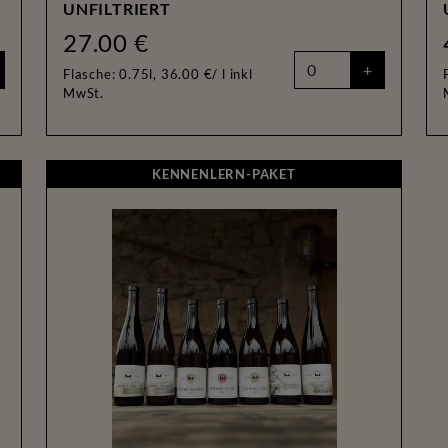
UNFILTRIERT
27.00 €
+
Flasche: 0.75l, 36.00 €/ l
inkl
MwSt.
N-PAKET
KENNENLERN-PAKET
KENNENLERN-PAKET