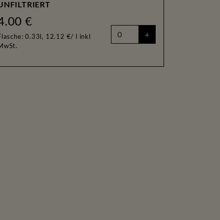
UNFILTRIERT
4.00 €
+
Flasche: 0.33l, 12.12 €/ l
inkl
MwSt.