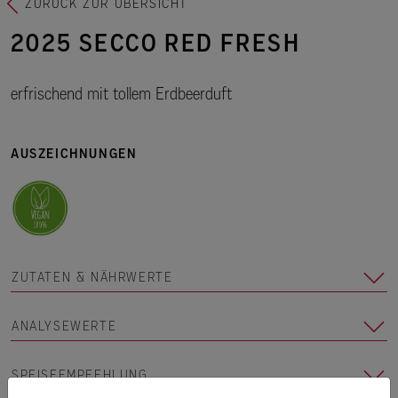
ZURÜCK ZUR ÜBERSICHT
2025 SECCO RED FRESH
erfrischend mit tollem Erdbeerduft
AUSZEICHNUNGEN
ZUTATEN & NÄHRWERTE
ANALYSEWERTE
SPEISEEMPFEHLUNG