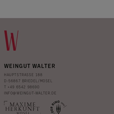
WEINGUT WALTER
HAUPTSTRASSE 188
D-56867 BRIEDEL/MOSEL
T +49 6542 98690
INFO@WEINGUT-WALTER.DE