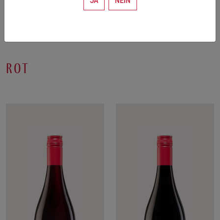
JA
NEIN
rot