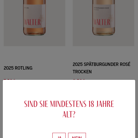
2025 SPÄTBURGUNDER ROSÉ
2025 ROTLING
TROCKEN
7.50€
8.50€
/0.75L
/0.75L
10.00 €/L
11.33 €/L
sind sie mindestens
18
jahre
ZUM WEIN
ZUM WEIN
alt?