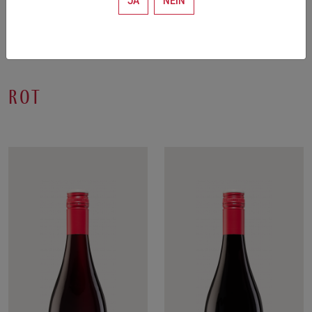
JA
NEIN
rot