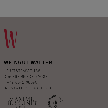
WEINGUT WALTER
HAUPTSTRASSE 188
D-56867 BRIEDEL/MOSEL
T +49 6542 98690
INFO@WEINGUT-WALTER.DE