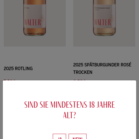
2025 SPÄTBURGUNDER ROSÉ
2025 ROTLING
TROCKEN
7.50€
8.50€
/0.75L
/0.75L
10.00 €/L
11.33 €/L
sind sie mindestens
18
jahre
ZUM WEIN
ZUM WEIN
alt?