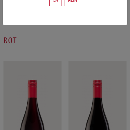
JA
NEIN
rot