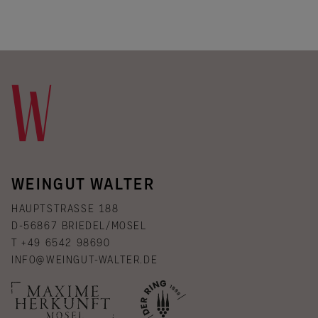
WEINGUT WALTER
HAUPTSTRASSE 188
D-56867 BRIEDEL/MOSEL
T +49 6542 98690
INFO@WEINGUT-WALTER.DE