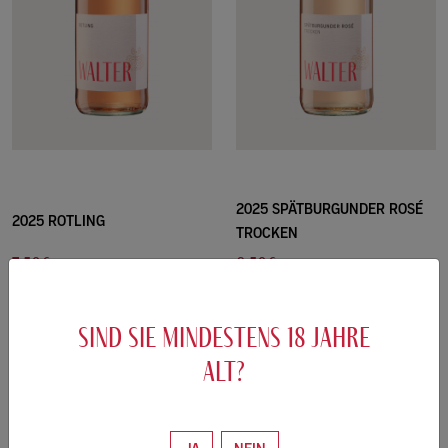
2025 SPÄTBURGUNDER ROSÉ
2025 ROTLING
TROCKEN
7.50€
8.50€
/0.75L
/0.75L
10.00 €/L
11.33 €/L
sind sie mindestens
18
jahre
ZUM WEIN
ZUM WEIN
alt?