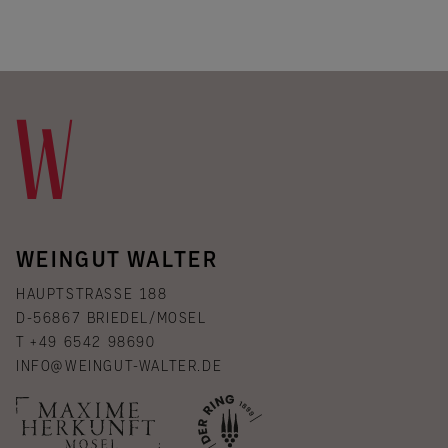
WEINGUT WALTER
HAUPTSTRASSE 188
D-56867 BRIEDEL/MOSEL
T +49 6542 98690
INFO@WEINGUT-WALTER.DE