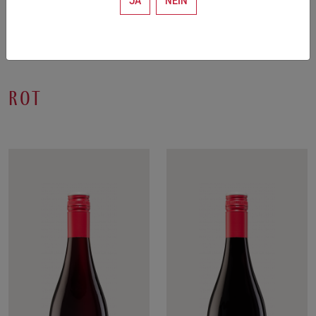
JA
NEIN
rot