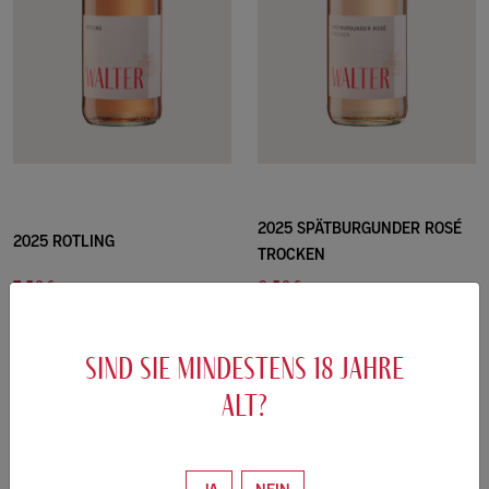
2025 SPÄTBURGUNDER ROSÉ
2025 ROTLING
TROCKEN
7.50€
8.50€
/0.75L
/0.75L
10.00 €/L
11.33 €/L
sind sie mindestens
18
jahre
ZUM WEIN
ZUM WEIN
alt?