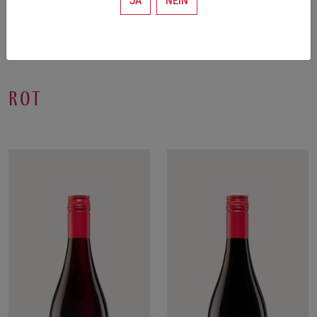
JA
NEIN
rot