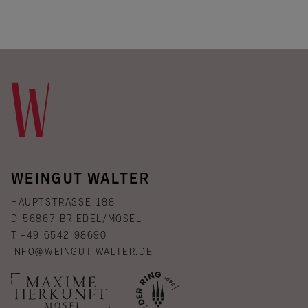
WEINGUT WALTER
HAUPTSTRASSE 188
D-56867 BRIEDEL/MOSEL
T +49 6542 98690
INFO@WEINGUT-WALTER.DE