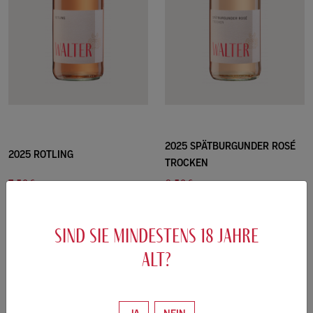
2025 SPÄTBURGUNDER ROSÉ
2025 ROTLING
TROCKEN
7.50€
8.50€
/0.75L
/0.75L
10.00 €/L
11.33 €/L
sind sie mindestens
18
jahre
ZUM WEIN
ZUM WEIN
alt?