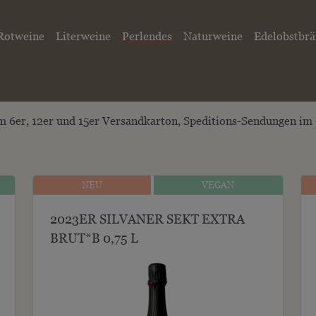
Rotweine
Literweine
Perlendes
Naturweine
Edelobstbr
m 6er, 12er und 15er Versandkarton, Speditions-Sendungen im 
NEU
VEGAN
NEU
VEGAN
2023ER SILVANER SEKT EXTRA
BRUT*B 0,75 L