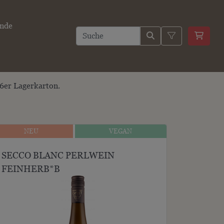
ände
6er Lagerkarton.
NEU
VEGAN
NEU
VEGAN
SECCO BLANC PERLWEIN
FEINHERB*B