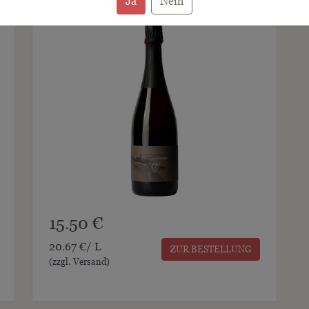
Ja
Nein
15.50 €
20.67 €/ L
ZUR BESTELLUNG
(zzgl. Versand)