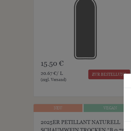
15.50 €
20.67 €/ L
ZUR BESTELLUNG
(zzgl. Versand)
NEU
VEGAN
NEU
VEGAN
2025ER PETILLANT NATURELL
SCHAUMWEIN TROCKEN *B 0.75L