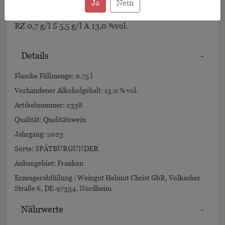
Ja
Nein
RZ
0,7 g/l
S
5,5 g/l
A
13,0 %vol.
Details
-
Flasche Füllmenge: 0.75 l
Vorhandener Alkoholgehalt: 13.0 % vol.
Artikelnummer: 2338
Qualität: Qualitätswein
Jahrgang: 2023
Sorte: SPÄTBURGUNDER
Anbaugebiet: Franken
Erzeugerabfüllung : Weingut Helmut Christ GbR, Volkacher
Straße 6, DE-97334, Nordheim
Nährwerte
-