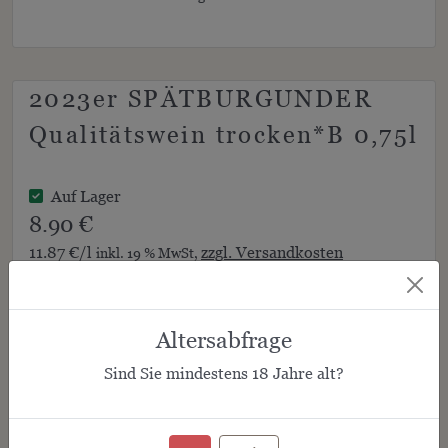
2023er SPÄTBURGUNDER
Qualitätswein trocken*B 0,75l
Auf Lager
8.90 €
11.87 €/l
zzgl. Versandkosten
inkl. 19 % MwSt,
Menge:
Altersabfrage
Sind Sie mindestens
18
Jahre alt?
Produktbeschreibung
-