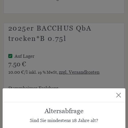
2025er BACCHUS QbA
trocken*B 0.75l
Auf Lager
7.50 €
10.00 €/l
zzgl. Versandkosten
inkl. 19 % MwSt,
Stammheimer Eselsberg
Menge:
Altersabfrage
Sind Sie mindestens
18
Jahre alt?