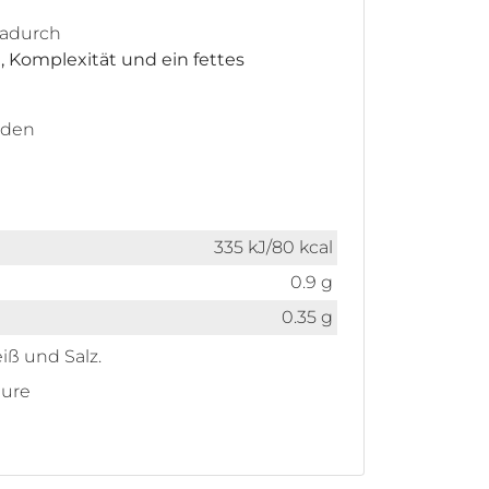
Dadurch
, Komplexität und ein fettes
nden
335 kJ/80 kcal
0.9 g
0.35 g
iß und Salz.
äure