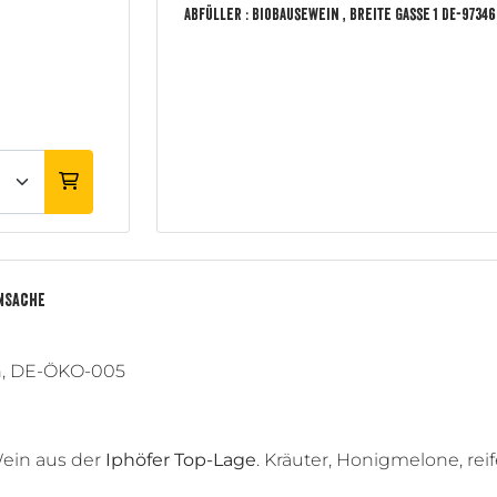
Abfüller :
BioBausewein
, Breite Gasse
1
DE
-97346
ENSACHE
en, DE-ÖKO-005
Wein aus der
Iphöfer Top-Lage
. Kräuter, Honigmelone, rei