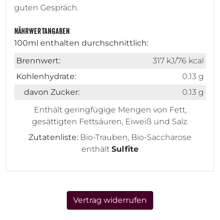
guten Gespräch.
Nährwertangaben
100ml enthalten durchschnittlich:
Brennwert:
317 kJ/76 kcal
Kohlenhydrate:
0.13 g
davon Zucker:
0.13 g
Enthält geringfügige Mengen von Fett,
gesättigten Fettsäuren, Eiweiß und Salz.
Zutatenliste:
Bio-Trauben, Bio-Saccharose
enthält
Sulfite
Vertrag widerrufen