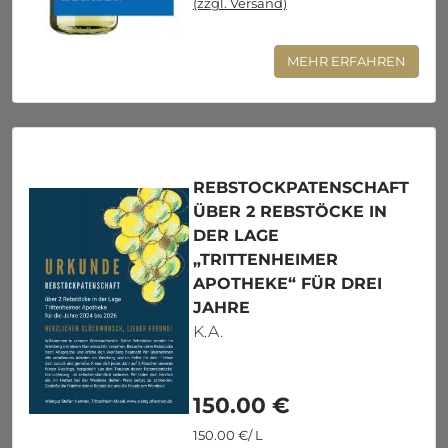
(zzgl. Versand)
MEHR ERFAHREN
REBSTOCKPATENSCHAFT
ÜBER 2 REBSTÖCKE IN
DER LAGE
„TRITTENHEIMER
APOTHEKE“ FÜR DREI
JAHRE
K.A.
150.00 €
150.00 €/ L