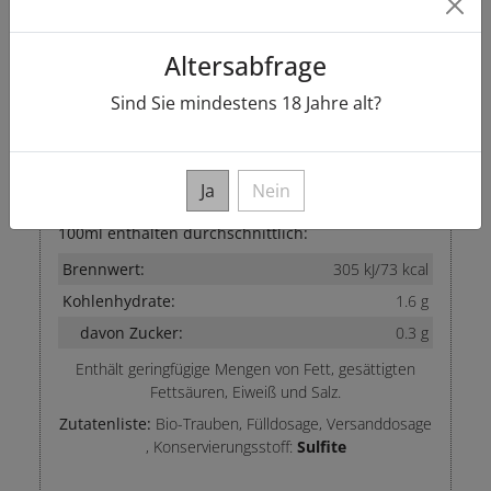
Vorhandener Alkoholgehalt: 12.0 % vol
Altersabfrage
Erzeugerabfüllung : Weingut Stephan Steinmetz,
Am Markusbrunnen 6, DE-54439, Wehr / Mosel
Sind Sie mindestens
18
Jahre alt?
E-Label
Ja
Nein
Nährwertangaben
100ml enthalten durchschnittlich:
Brennwert:
305 kJ/73 kcal
Kohlenhydrate:
1.6 g
davon Zucker:
0.3 g
Enthält geringfügige Mengen von Fett, gesättigten
Fettsäuren, Eiweiß und Salz.
Zutatenliste:
Bio-Trauben, Fülldosage, Versanddosage
,
Konservierungsstoff:
Sulfite