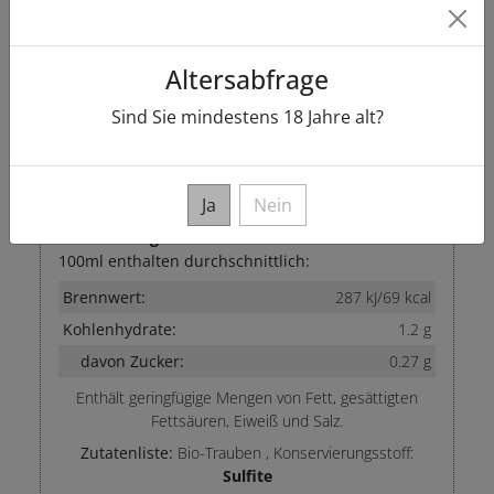
Füllmenge: 0.75
L
Vorhandener Alkoholgehalt: 12.0 % vol
Altersabfrage
Erzeugerabfüllung : Weingut Stephan Steinmetz,
Am Markusbrunnen 6, DE-54439, Wehr / Mosel
Sind Sie mindestens
18
Jahre alt?
E-Label
Ja
Nein
Nährwertangaben
100ml enthalten durchschnittlich:
Brennwert:
287 kJ/69 kcal
Kohlenhydrate:
1.2 g
davon Zucker:
0.27 g
Enthält geringfügige Mengen von Fett, gesättigten
Fettsäuren, Eiweiß und Salz.
Zutatenliste:
Bio-Trauben
,
Konservierungsstoff:
Sulfite